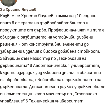
За Христо Янушев
Казвам се Христо Янушев и имам над 10 години
опит в сферата на дървообработването и
продуктите от дърво. Професионалният ми път е
свързан с развитието на устойчиви дървени
решения - от конструктивни елементи до
завършени изделия с висока добавена стойност.
Завършил съм магистър по „Технология на
дървесината“ в Лесотехническия университет,
където изградих задълбочени знания в областта
на обработката, свойствата и приложението на
дървесината. Допълнително развих управленските
си компетенции като магистър по „Стопанско
управление“ в Техническия университет.