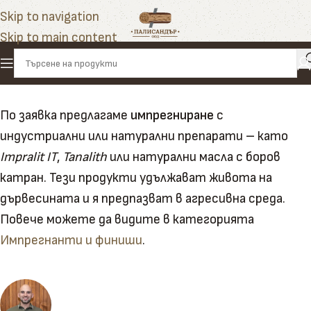
Skip to navigation
Skip to main content
По заявка предлагаме
импрегниране
с
индустриални или натурални препарати – като
Impralit IT
,
Tanalith
или натурални масла с боров
катран. Тези продукти удължават живота на
дървесината и я предпазват в агресивна среда.
Повече можете да видите в категорията
Импрегнанти и финиши
.