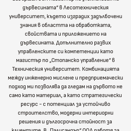
дървесината“ в Лесотехническия
университет, където изградих задълбочени
знания в областта на обработката,
свойствата и приложението на
дървесината. Допълнително развих
управленските си компетенции като
магистър по „Стопанско управление“ в
Техническия университет. Комбинацията
между инженерно мислене и предприемачески
подход ми позволява да гледам на дървото не
само като материал, а като стратегически
ресурс - с потенциал за устойчиво
строителство, модерни интериорни
решения и дългосрочна стойност за
клиентите. В „Палисандър“ ООД работя за