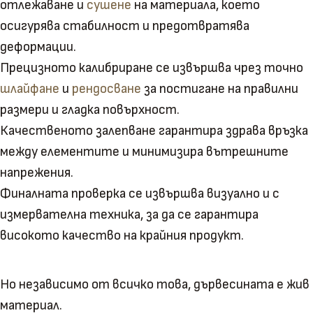
отлежаване и
сушене
на материала, което
осигурява стабилност и предотвратява
деформации.
Прецизното калибриране се извършва чрез точно
шлайфане
и
рендосване
за постигане на правилни
размери и гладка повърхност.
Качественото залепване гарантира здрава връзка
между елементите и минимизира вътрешните
напрежения.
Финалната проверка се извършва визуално и с
измервателна техника, за да се гарантира
високото качество на крайния продукт.
Но независимо от всичко това, дървесината е жив
материал.