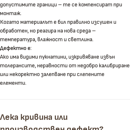
допустимите граници – те се компенсират при
монтаж.
Когато материалът е бил правилно изсушен и
обработен, но реагира на нова среда –
температура, влажност и светлина.
Дефектно е
:
Ако има видими пукнатини, изкривяване извън
толерансите, неравности от недобро калибриране
или некоректно залепване при слепените
елементи.
Лека кривина или
производствен дефект?