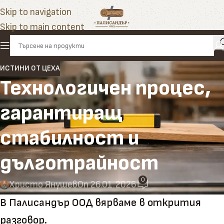
Skip to navigation
Skip to main content
ИСТИНИ ОТ ЦЕХА
Технологичен процес,
гарантиращ
стабилност и
дълготрайност
0
Христо Янушев
On 26.01.2026
В Палисандър ООД вярваме в открития
разговор.