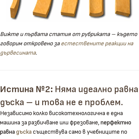
Вижте и първата статия от рубриката – където
говорим откровено за
естествените реакции на
дървесината
.
Истина №2:
Няма идеално равна
дъска – и това не е проблем.
Независимо колко високотехнологична е една
машина за разбичване или фрезоване,
перфектно
равна
дъска
съществува само в учебниците по