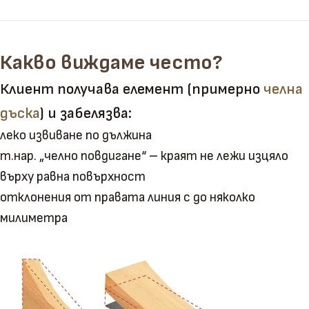
Какво виждаме често?
Клиент получава елемент (примерно
челна
дъска
) и забелязва:
леко извиване по дължина
т.нар. „челно повдигане“ – краят не лежи изцяло
върху равна повърхност
отклонения от правата линия с до няколко
милиметра