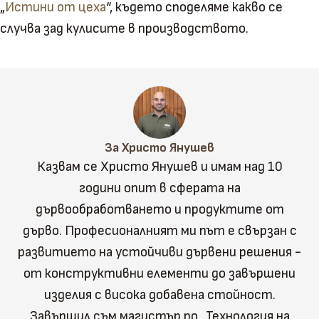
„
Истини от цеха
“, където споделяме какво се
случва зад кулисите в производството.
За Христо Янушев
Казвам се Христо Янушев и имам над 10
години опит в сферата на
дървообработването и продуктите от
дърво. Професионалният ми път е свързан с
развитието на устойчиви дървени решения -
от конструктивни елементи до завършени
изделия с висока добавена стойност.
Завършил съм магистър по „Технология на