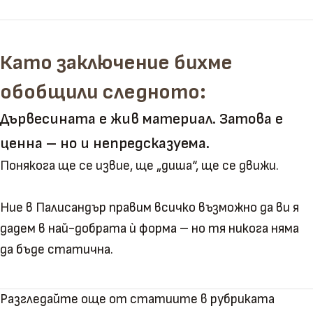
Като заключение бихме
обобщили следното:
Дървесината е жив материал. Затова е
ценна – но и непредсказуема.
Понякога ще се извие, ще „диша“, ще се движи.
Ние в Палисандър правим всичко възможно да ви я
дадем в най-добрата ѝ форма – но тя никога няма
да бъде статична.
Разгледайте още от статиите в рубриката