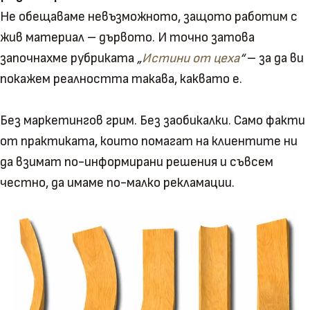
Не обещаваме невъзможното, защото работим с
жив материал – дървото. И точно затова
започнахме рубриката
„
Истини от цеха
“
– за да ви
покажем реалността такава, каквато е.
Без маркетингов грим. Без заобикалки. Само факти
от практиката, които помагат на клиентите ни
да взимат по-информирани решения и съвсем
честно, да имаме по-малко рекламации.