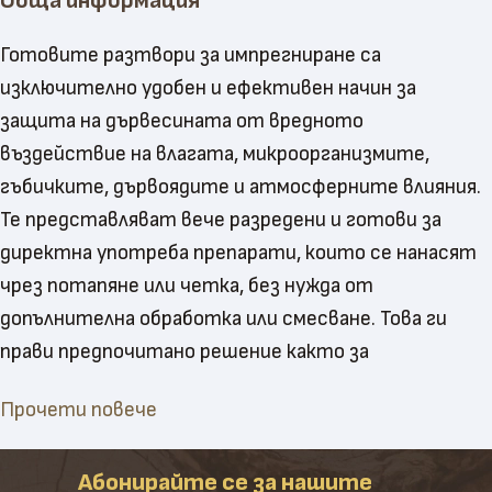
Обща информация
Готовите разтвори за импрегниране са
изключително удобен и ефективен начин за
защита на дървесината от вредното
въздействие на влагата, микроорганизмите,
гъбичките, дървоядите и атмосферните влияния.
Те представляват вече разредени и готови за
директна употреба препарати, които се нанасят
чрез потапяне или четка, без нужда от
допълнителна обработка или смесване. Това ги
прави предпочитано решение както за
професионалисти в дървообработката, така и за
Прочети повече
любители, търсещи лесен и сигурен начин да
удължат живота на своите дървени конструкции.
Абонирайте се за нашите