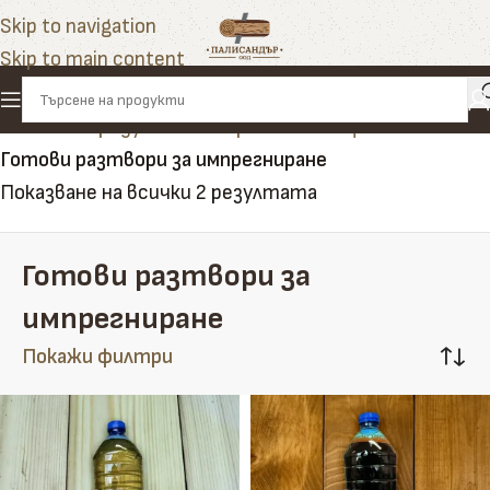
Skip to navigation
Skip to main content
Начало
»
Продукти
»
Импрегнанти и финиши
»
Готови разтвори за импрегниране
Показване на всички 2 резултата
Готови разтвори за
импрегниране
Покажи филтри