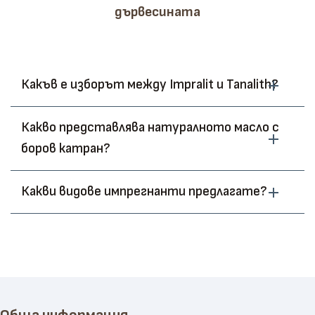
дървесината
Какъв е изборът между Impralit и Tanalith?
Какво представлява натуралното масло с
боров катран?
Какви видове импрегнанти предлагате?