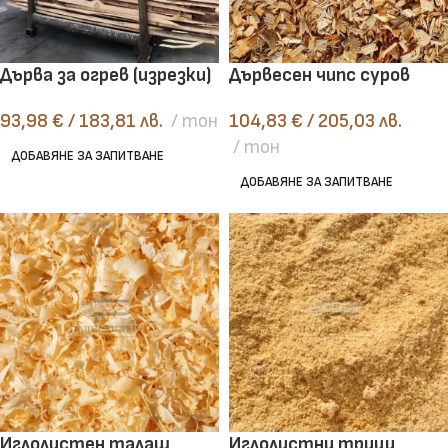
Дърва за огрев (изрезки)
Дървесен чипс суров
93,98
€
/ 183,81 лв.
тон
104,83
€
/ 205,03 лв.
тон
ДОБАВЯНЕ ЗА ЗАПИТВАНЕ
ДОБАВЯНЕ ЗА ЗАПИТВАНЕ
Иглолистен талаш
Иглолистни трици