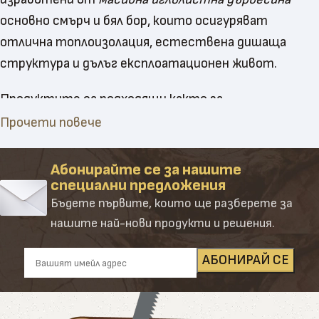
основно смърч и бял бор, които осигуряват
отлична топлоизолация, естествена дишаща
структура и дълъг експлоатационен живот.
Продуктите са подходящи както за
професионални пчелари
, така и за любители, като
Прочети повече
са проектирани с грижа за здравето на пчелите и
удобството при работа. Всяка част отговаря на
Абонирайте се за нашите
специални предложения
стандартите за модулност и може да бъде
Бъдете първите, които ще разберете за
комбинирана с други компоненти за постигане на
нашите най-нови продукти и решения.
завършена система.
Основни подкатегории
Пчелни кошери
– цялостни конструкции, готови