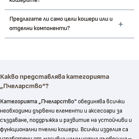
кошерите?
Предлагате ли само цели кошери или и
отделни компоненти?
Какво представлява категорията
„Пчеларство“?
Категорията „Пчеларство“
обединява всички
необходими дървени елементи и аксесоари за
създаване, поддръжка и развитие на устойчиви и
функционални пчелни кошери. Всички изделия са
изработени от
масивна иглолистна дървесина
–