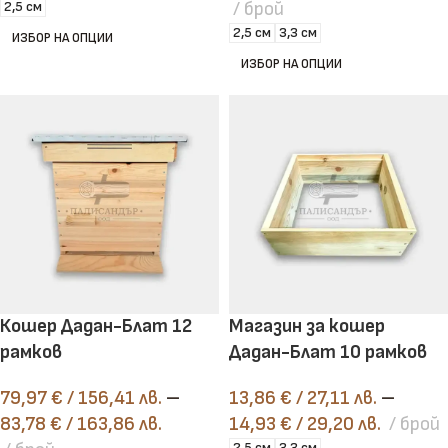
2,5 см
брой
2,5 см
3,3 см
ИЗБОР НА ОПЦИИ
ИЗБОР НА ОПЦИИ
Кошер Дадан-Блат 12
Магазин за кошер
рамков
Дадан-Блат 10 рамков
79,97
€
/ 156,41 лв.
–
13,86
€
/ 27,11 лв.
–
83,78
€
/ 163,86 лв.
14,93
€
/ 29,20 лв.
брой
2,5 см
3,3 см