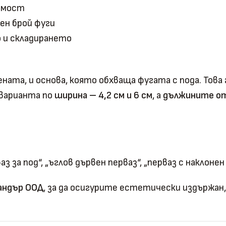
имост
ен брой фуги
 и складирането
ната, и основа, която обхваща фугата с пода. Това
 варианта по
ширина – 4,2 см и 6 см
, а
дължините от
 за под“, „ъглов дървен перваз“, „перваз с наклонен
андър ООД
, за да осигурите естетически издържан,