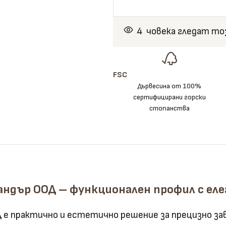
4
човека гледат то
FSC
Дървесина от 100%
сертифицирани горски
стопанства
андър ООД – функционален профил с ел
Д
е практично и естетично решение за прецизно за