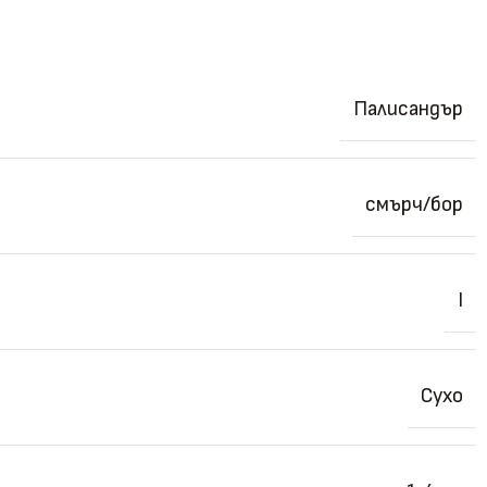
Палисандър
смърч/бор
I
Сухо