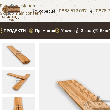
Skip to navigation
0888 512 037
0878 7
Адреси
Skip to main content
ПРОДУКТИ
Промоции
Услуги
За нас
Блог
Начало
»
Продукти
»
Первази
»
Подов перваз триъг