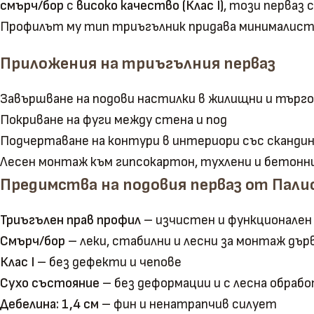
смърч/бор
с
високо качество (Клас I)
, този перваз
Профилът му тип триъгълник придава минималистичн
Приложения на триъгълния перваз
Завършване на подови настилки в жилищни и търг
Покриване на фуги между стена и под
Подчертаване на контури в интериори със скандин
Лесен монтаж към гипсокартон, тухлени и бетонн
Предимства на подовия перваз от Пали
Триъгълен прав профил
– изчистен и функционален
Смърч/бор
– леки, стабилни и лесни за монтаж дър
Клас I
– без дефекти и чепове
Сухо състояние
– без деформации и с лесна обраб
Дебелина: 1,4 см
– фин и ненатрапчив силует