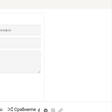
 качество – разгледай и
те
и
Сравнете