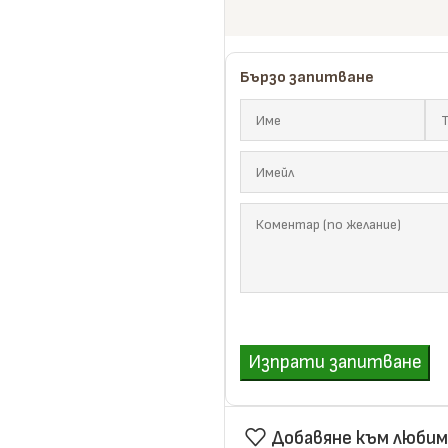
Дъски
Избери здравина, точност и
Бързо запитване
направи информиран избор
Научи повече
Виж продукти
Изпрати запитване
Добавяне към любим