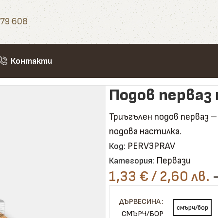
79 608
Контакти
ълен прав
Подов перваз
Триъгълен подов перваз 
подова настилка.
PERV3PRAV
Код:
Первази
Категория:
1,33
€
/ 2,60 лв.
ДЪРВЕСИНА
смърч/бор
СМЪРЧ/БОР