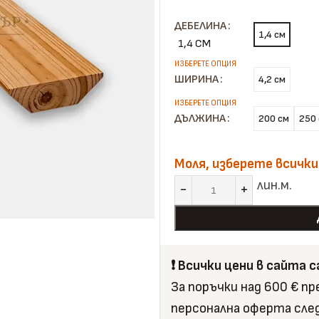
ДЕБЕЛИНА
1,4 см
1,4 СМ
ШИРИНА
4,2 см
ДЪЛЖИНА
200 см
250
Моля, изберете всички
лин.м.
❗️ Всички цени в сайта 
За поръчки над 600 € п
персонална оферта сле