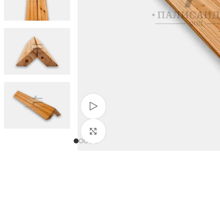
Гледай видео
Натиснете за уголемяване