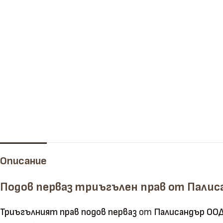
Челни дъски
Рендосани дъски
Описание
Подов перваз триъгълен прав от Палис
Триъгълният прав подов перваз
от
Палисандър ОО