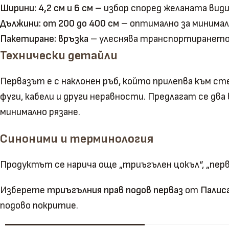
Ширини: 4,2 см и 6 см
– избор според желаната вид
Дължини: от 200 до 400 см
– оптимално за минимал
Пакетиране: връзка
– улеснява транспортирането
Технически детайли
Первазът е с наклонен ръб, който прилепва към сте
фуги, кабели и други неравности. Предлагат се два
минимално рязане.
Синоними и терминология
Продуктът се нарича още „триъгълен цокъл“, „перваз
Изберете
триъгълния прав подов перваз
от
Палис
подово покритие.