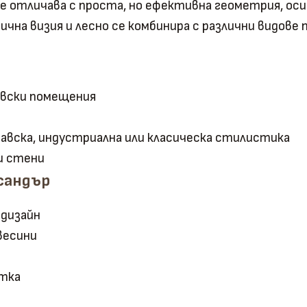
 се отличава с проста, но ефективна геометрия, ос
а визия и лесно се комбинира с различни видове по
овски помещения
авска, индустриална или класическа стилистика
и стени
сандър
 дизайн
весини
отка