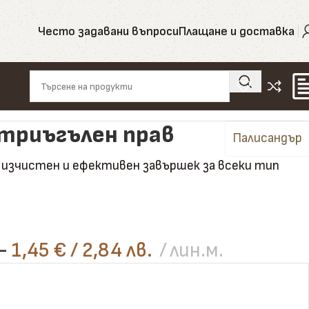
Често задавани въпроси
Плащане и доставка
 триъгълен прав
Палисандър
– изчистен и ефективен завършек за всеки тип
–
1,45
€
/ 2,84 лв.
лин.м.