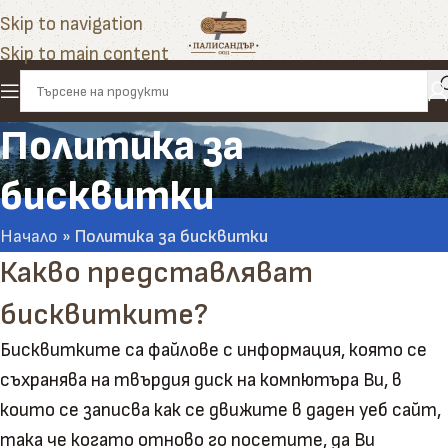
Skip to navigation
Skip to main content
Политика за
бисквитки
Начало
»
Политика за бисквитки
Какво представляват
бисквитките?
Бисквитките са файлове с информация, която се
съхранява на твърдия диск на компютъра Ви, в
които се записва как се движите в даден уеб сайт,
така че когато отново го посетите, да Ви