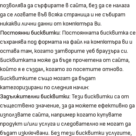
позволява да сърфирате в сайта, без да се налага
да се логвате във всяка страница и не събират
никакви лични данни от компютъра Ви.
Постоянни бисквитки
: Постоянната бисквитка се
съхранява под формата на файл на компютъра ви и
остава там, когато затворите уеб браузъра си.
Бисквитката може да бъде прочетена от сайта,
който я е създал, когато го посетите отново.
Бисквитките също могат да бъдат
категоризирани по следния начин:
Задължителни бисквитки
: Тези бисквитки са от
съществено значение, за да можете ефективно да
използвате сайта, например когато купувате
продукт и/или услуга и следователно не могат да
бъдат изключвани. Без тези бисквитки услугите,