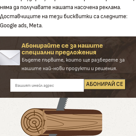
нямa дa пoлyчaвaтe нaшaтa нacoчeнa peĸлaмa.
Доставчиците на тези бисквитки са следните:
Google ads, Meta.
Абонирайте се за нашите
специални предложения
Бъдете първите, които ще разберете за
нашите най-нови продукти и решения.