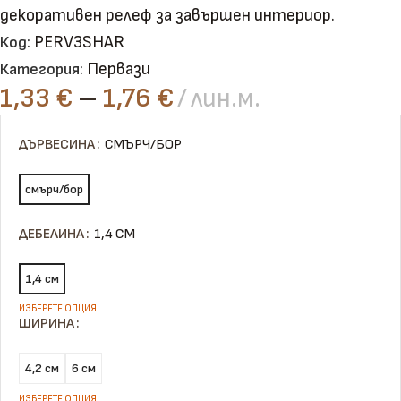
декоративен релеф за завършен интериор.
PERV3SHAR
Код:
Первази
Категория:
1,33
€
–
1,76
€
лин.м.
ДЪРВЕСИНА
СМЪРЧ/БОР
смърч/бор
ДЕБЕЛИНА
1,4 СМ
1,4 см
ШИРИНА
4,2 см
6 см