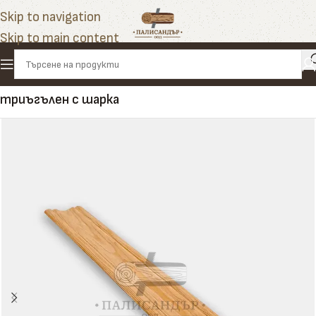
Skip to navigation
Skip to main content
Начало
»
Продукти
»
Первази
»
Подов перваз
триъгълен с шарка