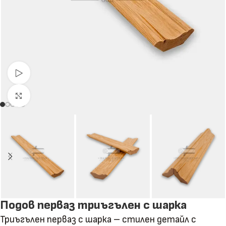
Гледай видео
Натиснете за уголемяване
Подов перваз триъгълен с шарка
Триъгълен перваз с шарка – стилен детайл с