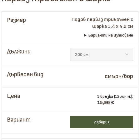
Подов перваз триъгълен с
шарка 1,4 x 4,2 см
Варианти на изписване
смърч/бор
1 връзка (12 лин.м.):
15,96
€
Избери