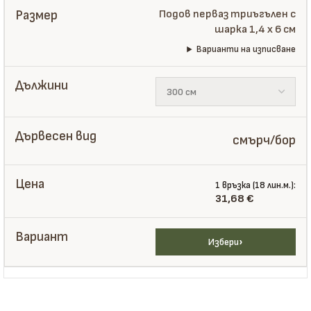
Подов перваз триъгълен с
шарка 1,4 x 6 см
Варианти на изписване
смърч/бор
1 връзка (18 лин.м.):
31,68
€
Избери