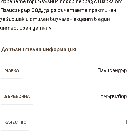
Изберете
триъгълния подов перваз с шарка
от
Палисандър ООД
, за да съчетаете практичен
завършек и стилен визуален акцент в един
интериорен детайл.
Допълнителна информация
Палисандър
МАРКА
смърч/бор
ДЪРВЕСИНА
I
КАЧЕСТВО