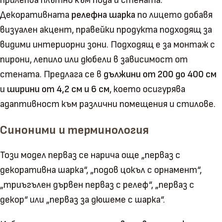
прилепва плътно към пода и стената.
Декоративната
релефна шарка
по лицето добавя
визуален акцент, правейки продукта подходящ за
видими интериорни зони. Подходящ е за монтаж с
пирони, лепило или дюбели в зависимост от
стената. Предлага се в
дължини от 200 до 400 см
и
ширини от 4,2 см и 6 см
, което осигурява
адаптивност към различни помещения и стилове.
Синоними и терминология
Този модел перваз се нарича още „перваз с
декоративна шарка“, „подов цокъл с орнамент“,
„триъгълен дървен перваз с релеф“, „перваз с
декор“ или „перваз за дюшеме с шарка“.