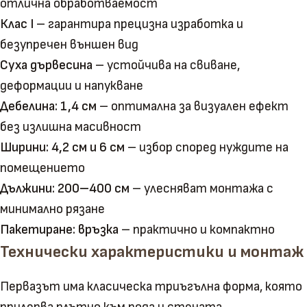
отлична обработваемост
Клас I
– гарантира прецизна изработка и
безупречен външен вид
Суха дървесина
– устойчива на свиване,
деформации и напукване
Дебелина: 1,4 см
– оптимална за визуален ефект
без излишна масивност
Ширини: 4,2 см и 6 см
– избор според нуждите на
помещението
Дължини: 200–400 см
– улесняват монтажа с
минимално рязане
Пакетиране: връзка
– практично и компактно
Технически характеристики и монтаж
Первазът има класическа триъгълна форма, която