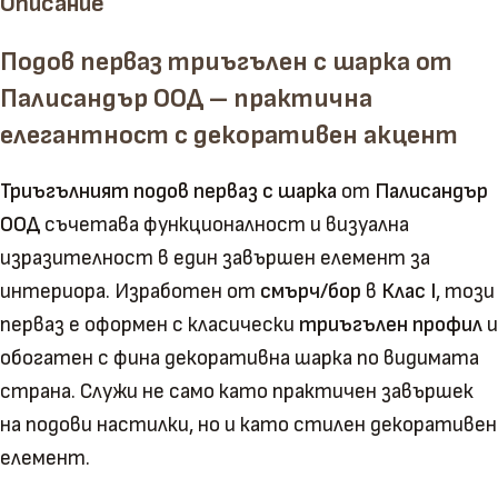
Описание
Подов перваз триъгълен с шарка от
Палисандър ООД – практична
елегантност с декоративен акцент
Триъгълният подов перваз с шарка
от
Палисандър
ООД
съчетава функционалност и визуална
изразителност в един завършен елемент за
интериора. Изработен от
смърч/бор
в
Клас I
, този
перваз е оформен с класически
триъгълен профил
и
обогатен с фина декоративна шарка по видимата
страна. Служи не само като практичен завършек
на подови настилки, но и като стилен декоративен
елемент.