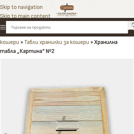
Skip to navigation
Skip to main content
Начало
»
Продукти
»
Пчеларство
»
Елементи за
кошери
»
Табли хранилки за кошери
»
Хранилна
табла „Картина“ №2