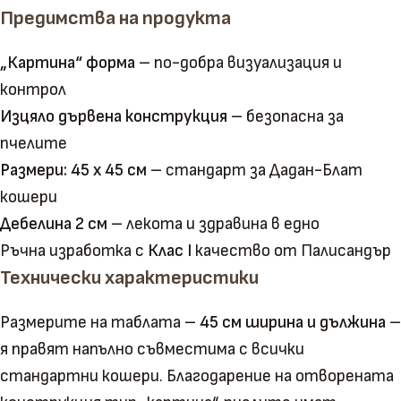
Предимства на продукта
„Картина“ форма
– по-добра визуализация и
контрол
Изцяло дървена конструкция
– безопасна за
пчелите
Размери: 45 х 45 см
– стандарт за Дадан-Блат
кошери
Дебелина 2 см
– лекота и здравина в едно
Ръчна изработка с
Клас I
качество от Палисандър
Технически характеристики
Размерите на таблата –
45 см ширина и дължина
–
я правят напълно съвместима с всички
стандартни кошери. Благодарение на отворената