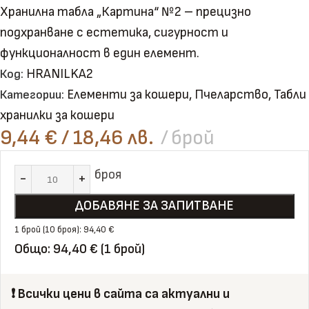
Хранилна табла „Картина“ №2 – прецизно
подхранване с естетика, сигурност и
функционалност в един елемент.
HRANILKA2
Код:
Елементи за кошери
,
Пчеларство
,
Табли
Категории:
хранилки за кошери
9,44
€
/ 18,46 лв.
брой
броя
ДОБАВЯНЕ ЗА ЗАПИТВАНЕ
1 брой (10 броя): 94,40 €
Общо: 94,40 € (1 брой)
❗️ Всички цени в сайта са актуални и