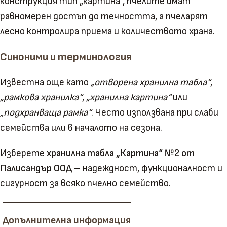
конструкция тип „картина“, пчелите имат
равномерен достъп до течността, а пчеларят
лесно контролира приема и количеството храна.
Синоними и терминология
Известна още като
„отворена хранилна табла“
,
„рамкова хранилка“
,
„хранилна картина“
или
„подхранваща рамка“
. Често използвана при слаби
семейства или в началото на сезона.
Изберете
хранилна табла „Картина“ №2 от
Палисандър ООД
– надеждност, функционалност и
сигурност за всяко пчелно семейство.
Допълнителна информация