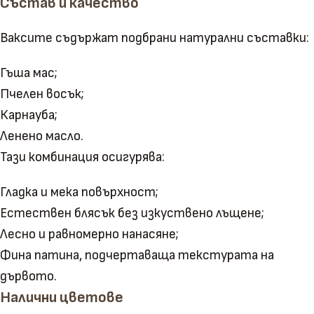
Състав и качество
Ваксите съдържат подбрани натурални съставки:
Гъша мас;
Пчелен восък;
Карнауба;
Ленено масло.
Тази комбинация осигурява:
Гладка и мека повърхност;
Естествен блясък без изкуствено лъщене;
Лесно и равномерно нанасяне;
Фина патина, подчертаваща текстурата на
дървото.
Налични цветове