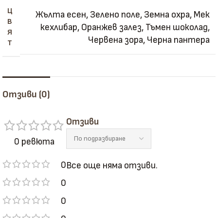
Ц
Жълта есен
,
Зелено поле
,
Земна охра
,
Мек
В
кехлибар
,
Оранжев залез
,
Тъмен шоколад
,
Я
Червена зора
,
Черна пантера
Т
Отзиви (0)
Отзиви
0 ревюта
0
Все още няма отзиви.
0
0