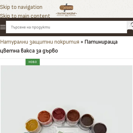
Skip to navigation
Skip to main content
Начало
»
Продукти
»
Импрегнанти и финиши
»
Натурални защитни покрития
»
Патинираща
цветна вакса за дърво
НОВО