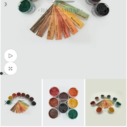
Гледай видео
Натиснете за уголемяване