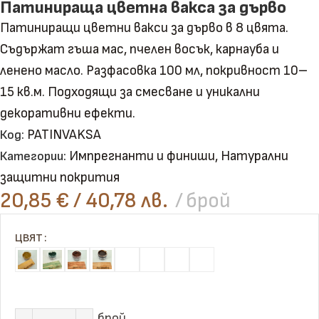
Патинираща цветна вакса за дърво
Патиниращи цветни вакси за дърво в 8 цвята.
Съдържат гъша мас, пчелен восък, карнауба и
ленено масло. Разфасовка 100 мл, покривност 10–
15 кв.м. Подходящи за смесване и уникални
декоративни ефекти.
PATINVAKSA
Код:
Импрегнанти и финиши
,
Натурални
Категории:
защитни покрития
20,85
€
/ 40,78 лв.
брой
ЦВЯТ
брой