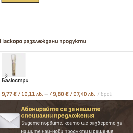
Наскоро разглеждани продукти
Балюстри
9,77
€
/ 19,11 лв.
–
49,80
€
/ 97,40 лв.
брой
Абонирайте се за нашите
специални предложения
Бъдете първите, които ще разберете за
нашите най-нови продукти и решения.