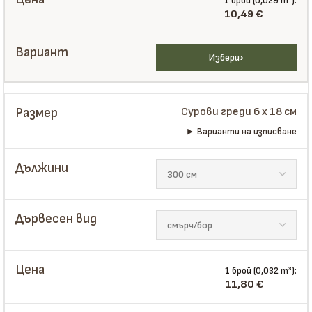
1 брой (0,029 m³):
10,49
€
Избери
Сурови греди 6 x 18 см
Варианти на изписване
1 брой (0,032 m³):
11,80
€