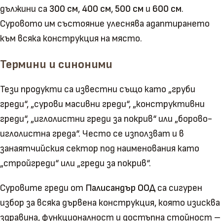
дължини са
300 см
,
400 см
,
500 см
и
600 см
.
Суровото им състояние улеснява адаптирането
към всяка конструкция на място.
Термини и синоними
Тези продукти са известни също като „груби
греди“, „сурови масивни греди“, „конструктивни
греди“, „иглолистни греди за покрив“ или „борово-
иглолистна греда“. Често се използват и в
занаятчийския сектор под наименования като
„стройгреди“ или „греди за покрив“.
Суровите греди от
Палисандър ООД
са сигурен
избор за всяка дървена конструкция, която изисква
здравина, функционалност и достъпна стойност –