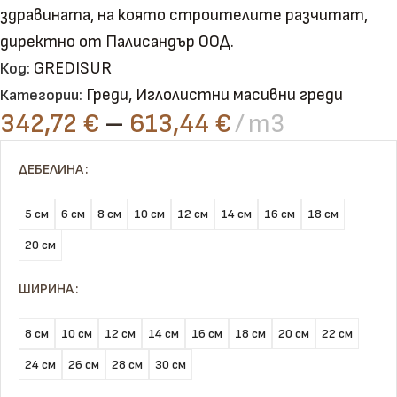
здравината, на която строителите разчитат,
директно от Палисандър ООД.
GREDISUR
Код:
Греди
,
Иглолистни масивни греди
Категории:
342,72
€
–
613,44
€
m3
ДЕБЕЛИНА
5 см
6 см
8 см
10 см
12 см
14 см
16 см
18 см
20 см
ШИРИНА
8 см
10 см
12 см
14 см
16 см
18 см
20 см
22 см
24 см
26 см
28 см
30 см