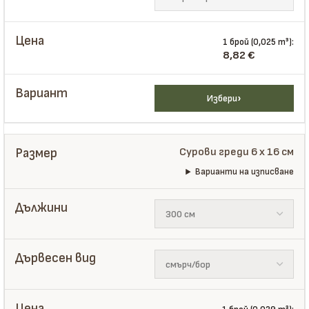
1 брой (0,025 m³):
8,82
€
Избери
Сурови греди 6 x 16 см
Варианти на изписване