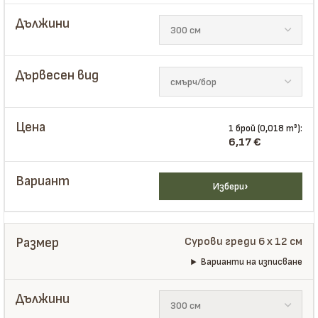
1 брой (0,018 m³):
6,17
€
Избери
Сурови греди 6 x 12 см
Варианти на изписване