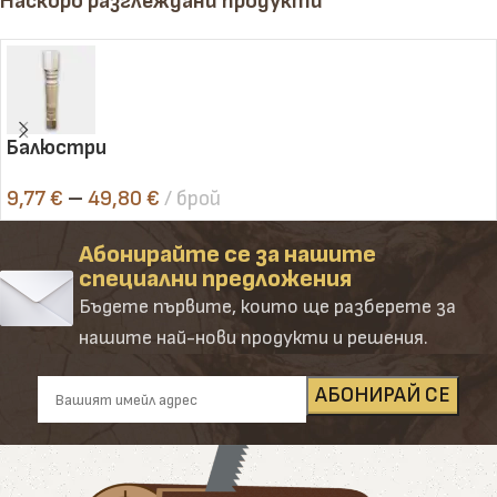
Наскоро разглеждани продукти
Балюстри
9,77
€
–
49,80
€
брой
Абонирайте се за нашите
специални предложения
Бъдете първите, които ще разберете за
нашите най-нови продукти и решения.