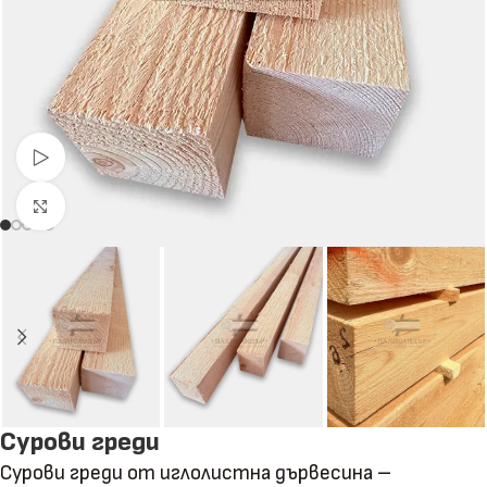
Гледай видео
Натиснете за уголемяване
Сурови греди
Сурови греди от иглолистна дървесина –