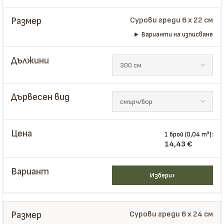
Сурови греди 6 x 22 см
Варианти на изписване
1 брой (0,04 m³):
14,43
€
Избери
Сурови греди 6 x 24 см