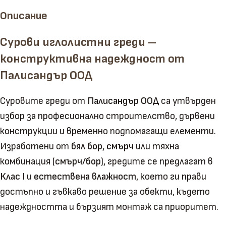
Описание
Сурови иглолистни греди –
конструктивна надеждност от
Палисандър ООД
Суровите греди от
Палисандър ООД
са утвърден
избор за професионално строителство, дървени
конструкции и временно подпомагащи елементи.
Изработени от
бял бор
,
смърч
или тяхна
комбинация (
смърч/бор
), гредите се предлагат в
Клас I
и
естествена влажност
, което ги прави
достъпно и гъвкаво решение за обекти, където
надеждността и бързият монтаж са приоритет.