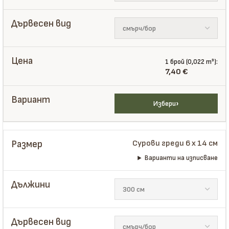
1 брой (0,022 m³):
7,40
€
Избери
Сурови греди 6 x 14 см
Варианти на изписване