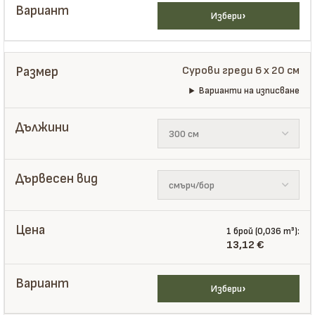
Избери
Сурови греди 6 x 20 см
Варианти на изписване
1 брой (0,036 m³):
13,12
€
Избери