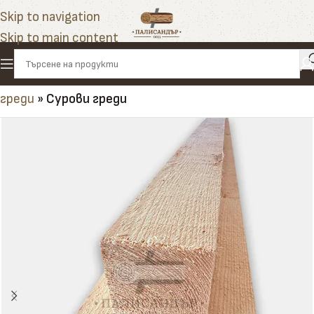
Skip to navigation
Skip to main content
Начало
»
Продукти
»
Греди
»
Иглолистни масивни
греди
»
Сурови греди