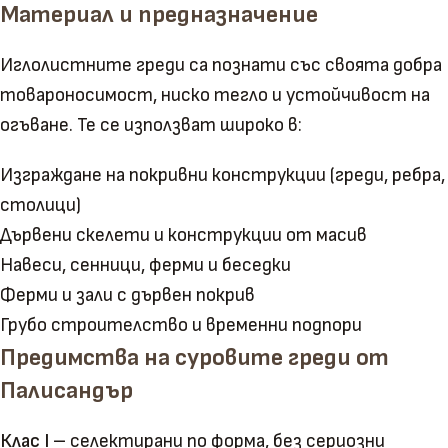
Материал и предназначение
Иглолистните греди са познати със своята добра
товароносимост, ниско тегло и устойчивост на
огъване. Те се използват широко в:
Изграждане на покривни конструкции (греди, ребра,
столици)
Дървени скелети и конструкции от масив
Навеси, сенници, ферми и беседки
Ферми и зали с дървен покрив
Грубо строителство и временни подпори
Предимства на суровите греди от
Палисандър
Клас I
– селектирани по форма, без сериозни