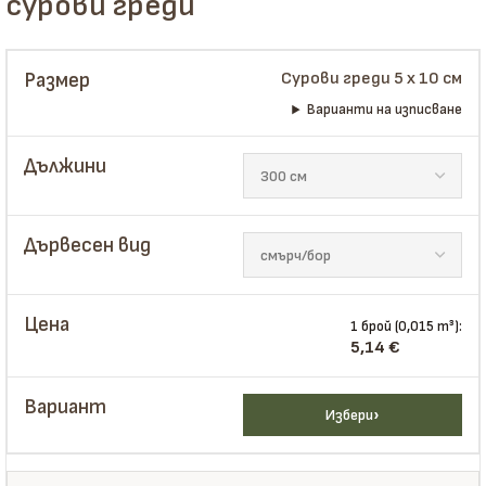
сурови греди
Сурови греди 5 x 10 см
Варианти на изписване
1 брой (0,015 m³):
5,14
€
Избери