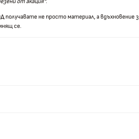
резени от акация“
.
ОД
получавате не просто материал, а вдъхновение 
мнящ се.