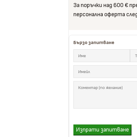
За поръчки над 600 € п
Дъски
персонална оферта сле
Избери здравина, точност и
направи информиран избор
Научи повече
Виж продукти
Бързо запитване
Изпрати запитване