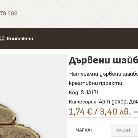
79 608
Контакти
рвени шайби за декорация
Дървени шайб
Натурални дървени шайби 
креативни проекти.
SHAIBI
Код:
Арт декор
,
Дом
Категории:
1,74
€
/ 3,40 лв.
МАРКА