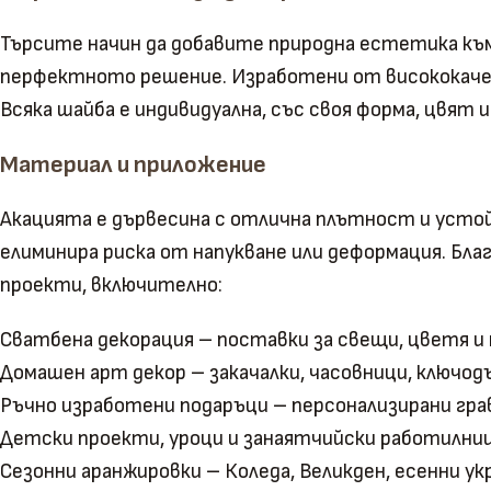
Търсите начин да добавите природна естетика к
перфектното решение. Изработени от висококач
Всяка шайба е индивидуална, със своя форма, цвят 
Материал и приложение
Акацията е дървесина с отлична плътност и устой
елиминира риска от напукване или деформация. Бл
проекти, включително:
Сватбена декорация – поставки за свещи, цветя 
Домашен арт декор – закачалки, часовници, ключо
Ръчно изработени подаръци – персонализирани гр
Детски проекти, уроци и занаятчийски работилни
Сезонни аранжировки – Коледа, Великден, есенни ук