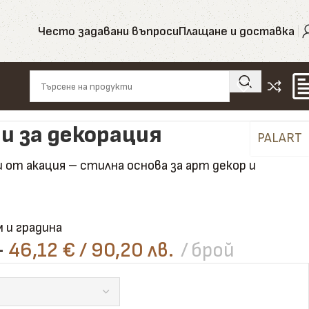
Често задавани въпроси
Плащане и доставка
и за декорация
PALART
от акация – стилна основа за арт декор и
 и градина
–
46,12
€
/ 90,20 лв.
брой