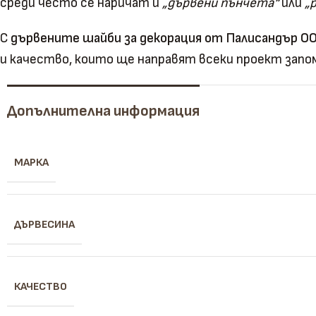
среди често се наричат и
„дървени пънчета“
или
„
С
дървените шайби за декорация от Палисандър О
и качество, които ще направят всеки проект запо
Допълнителна информация
МАРКА
ДЪРВЕСИНА
КАЧЕСТВО