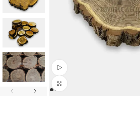
Гледай видео
Натиснете за уголемяване