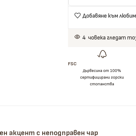
Добавяне към любим
4
човека гледат то
FSC
Дървесина от 100%
сертифицирани горски
стопанства
ен акцент с неподправен чар