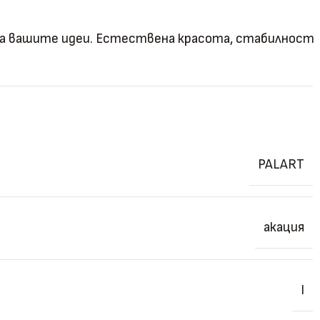
за вашите идеи. Естествена красота, стабилност
PALART
акация
I