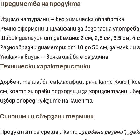
Предимства на продукта
Изцяло натурални – без химическа обработка
Ръчно оформени и шлайфани за безопасна употреба
Широк диапазон от
дебелини: 2 см, 2,5 см, 3,5 см, 4 
Разнообразни
диаметри: от 10 до 50 см
, за малки и
Уникална визия – всяка шайба е различна
Технически характеристики
Дървените шайби са класифицирани като
Клас I
, к
см
, което ги прави подходящи за хоризонтални и 
избор според нуждите на клиента.
Синоними и свързани термини
Продуктът се среща и като
„дървени резени“
,
„дек