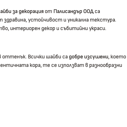
йби за декорация
от
Палисандър ООД
са
т здравина, устойчивост и уникална текстура.
ство, интериорен декор и събитийни украси.
в оттенък. Всички шайби са
добре изсушени
, което
ентичната кора, те се използват в разнообразни