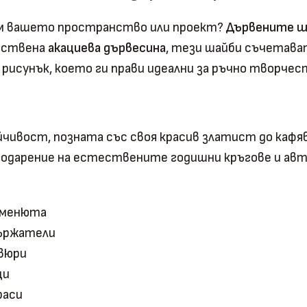
ъм вашето пространство или проект?
Дървените ша
ествена
акациева дървесина
, тези шайби съчетава
и рисунък, което ги прави идеални за ръчно творче
чивост, позната със своя красив златист до кафя
агодарение на естествените годишни кръгове и авт
и менюта
държатели
авюри
ци
раси