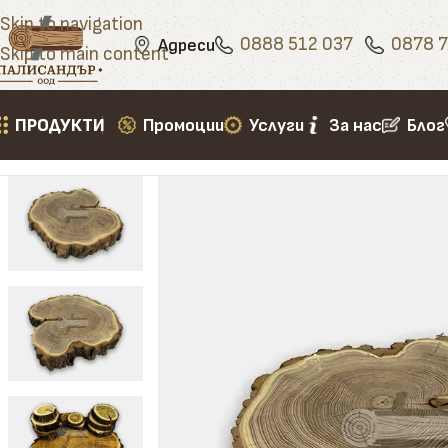
Skip to navigation
0888 512 037
0878 7
Адреси
Skip to main content
ПРОДУКТИ
Промоции
Услуги
За нас
Блог
Начало
»
Продукти
»
Дом и градина
»
Арт декор
»
Дъ