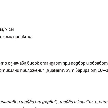
см, 7 см
 големи проекти
оето означава висок стандарт при подбор и обработ
вертикални приложения. Диаметърът варира от
10–1
оративни шайби от дърво“
,
„шайби с кора“
или
„ест