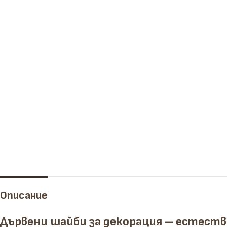
Челни дъски
Рендосани дъски
Описание
Дървени шайби за декорация – естеств