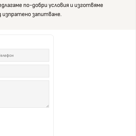
редлагаме по-добри условия и изготвяме
д изпратено запитване.
 качество – разгледай и
те