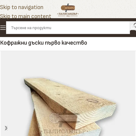
Skip to navigation
Skip to main content
Начало
»
Продукти
»
Дъски
»
Кофражни дъски
»
Кофражни дъски първо качество