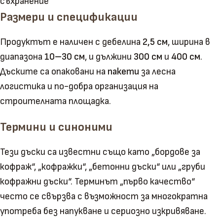
съхранение
Размери и спецификации
Продуктът е наличен с дебелина
2,5 см
, ширина в
диапазона
10–30 см
, и дължини
300 см
и
400 см
.
Дъските са опаковани на
пакети
за лесна
логистика и по-добра организация на
строителната площадка.
Термини и синоними
Тези дъски са известни също като „бордове за
кофраж“, „кофражки“, „бетонни дъски“ или „груби
кофражни дъски“. Терминът „първо качество“
често се свързва с възможност за многократна
употреба без напукване и сериозно изкривяване.