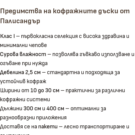
Предимства на кофражните дъски от
Палисандър
Клас I
– първокласна селекция с висока здравина и
минимални чепове
Сурова влажност
– позволява гъвкаво използване и
огъване при нужда
Дебелина 2,5 см
– стандартна и подходяща за
устойчив кофраж
Ширини от
10 до 30 см
– практични за различни
кофражни системи
Дължини
300 см
и
400 см
– оптимални за
разнообразни приложения
Доставя се на
пакети
– лесно транспортиране и