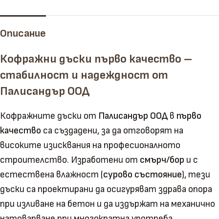
Описание
Кофражни дъски първо качество –
стабилност и надеждност от
Палисандър ООД
Кофражните дъски от
Палисандър ООД
в
първо
качество
са създадени, за да отговорят на
високите изисквания на професионалното
строителство. Изработени от
смърч/бор
и с
естествена влажност (
сурово състояние
), тези
дъски са проектирани да осигуряват здрава опора
при изливане на бетон и да издържат на механично
натоварване при многократна употреба.