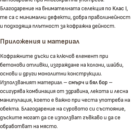
Благодарение на внимателната селекция по
Клас I
,
те са с минимални дефекти, добра праволинейност
и подходяща плътност за кофражна дейност.
Приложения и материал
Кофражните дъски са ключов елемент при
бетонови отливки, изграждане на колони, шайби,
основи и други монолитни конструкции.
Използваният материал –
смърч и бял бор
–
осигурява комбинация от здравина, лекота и лесна
манипулация, което е важно при честа употреба на
обекта. Благодарение на суровото си състояние,
дъските могат да се използват гъвкаво и да се
обработват на място.