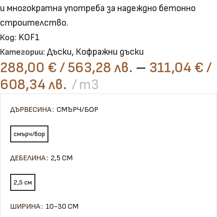
и многократна употреба за надеждно бетонно
строителство.
KOF1
Код:
Дъски
,
Кофражни дъски
Категории:
288,00
€
/ 563,28 лв.
–
311,04
€
/
608,34 лв.
m3
ДЪРВЕСИНА
СМЪРЧ/БОР
смърч/бор
ДЕБЕЛИНА
2,5 СМ
2,5 см
ШИРИНА
10-30 СМ