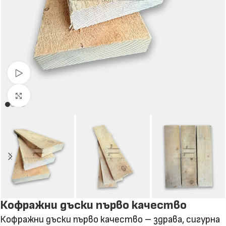
Гледай видео
Натиснете за уголемяване
Кофражни дъски първо качество
Кофражни дъски първо качество – здрава, сигурна