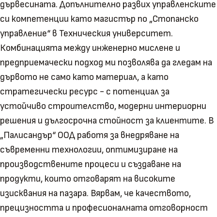
дървесината. Допълнително развих управленските
си компетенции като магистър по „Стопанско
управление“ в Техническия университет.
Комбинацията между инженерно мислене и
предприемачески подход ми позволява да гледам на
дървото не само като материал, а като
стратегически ресурс - с потенциал за
устойчиво строителство, модерни интериорни
решения и дългосрочна стойност за клиентите. В
„Палисандър“ ООД работя за внедряване на
съвременни технологии, оптимизиране на
производствените процеси и създаване на
продукти, които отговарят на високите
изисквания на пазара. Вярвам, че качеството,
прецизността и професионалната отговорност