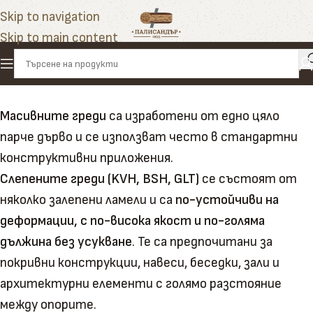
Skip to navigation
Skip to main content
Масивните греди
са изработени от едно цяло
парче дърво и се използват често в стандартни
конструктивни приложения.
Слепените греди (KVH, BSH, GLT)
се състоят от
няколко залепени ламели и са
по-устойчиви на
деформации, с по-висока якост и по-голяма
дължина без усукване
. Те са предпочитани за
покривни конструкции, навеси, беседки, зали и
архитектурни елементи с голямо разстояние
между опорите.