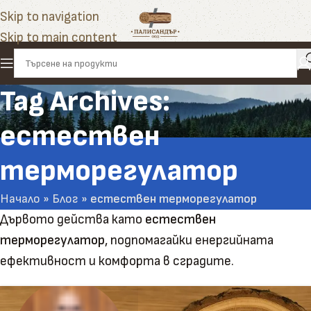
Skip to navigation
Skip to main content
Tag Archives:
естествен
терморегулатор
Начало
»
Блог
»
естествен терморегулатор
Дървото действа като
естествен
терморегулатор
, подпомагайки енергийната
ефективност и комфорта в сградите.