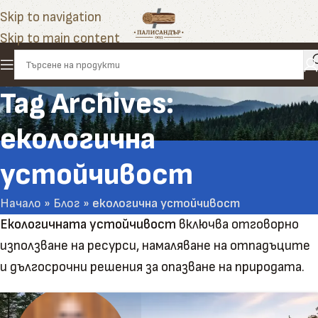
Skip to navigation
Skip to main content
Tag Archives:
екологична
устойчивост
Начало
»
Блог
»
екологична устойчивост
Екологичната устойчивост
включва отговорно
използване на ресурси, намаляване на отпадъците
и дългосрочни решения за опазване на природата.