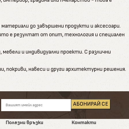
интериор, градина или пчеларство - това е
 материали до завършени продукти и аксесоари.
оито е резултат от опит, технология и специален
, мебели и индивидуални проекти. С различни
и, покриви, навеси и други архитектурни решения.
кто обикновени бичени, така и калибровани за по-
а вътрешни подове и външни настилки. Декингът е
. Ламперията може да бъде състарена или обгорена
Полезни връзки
Контакти