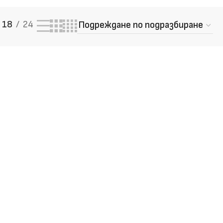
18
24
 качество – разгледай и
те