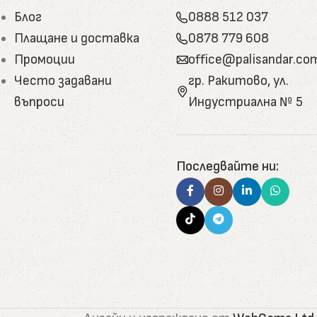
Блог
0888 512 037
 включително родопска лайсна, криволинейни и с
Плащане и доставка
0878 779 608
Промоции
office@palisandar.co
тъпала, къщички за домашни любимци, арт декор.
Често задавани
гр. Ракитово, ул.
сивна дървесина.
въпроси
Индустриална № 5
анилки, допълнителни елементи. Подходящи за
.
а основата на боров катран, пчелен восък, гъша
Последвайте ни:
 обработка, използвани за отопление, мулчиране и
ойчиво развитие и природосъобразност.
 стремят да отговорят както на класически, така
то.