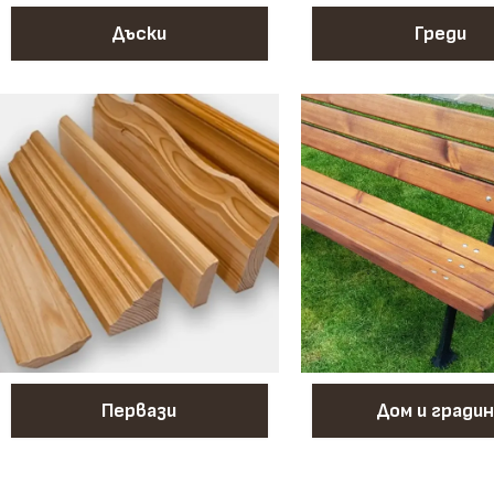
Дъски
Греди
Первази
Дом и градин