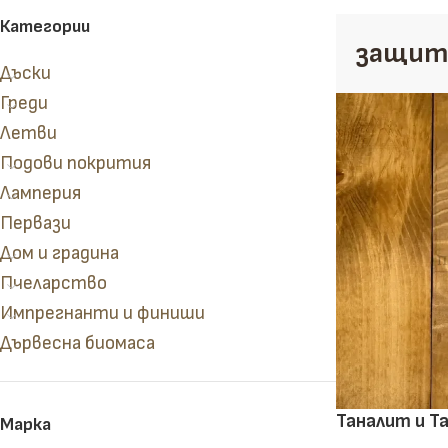
Категории
защита
Дъски
Греди
Летви
Подови покрития
Ламперия
Сухи и сурови дъски
Кофражни дъски
Первази
Дом и градина
Пчеларство
Импрегнанти и финиши
Дървесна биомаса
Таналит и Т
Марка