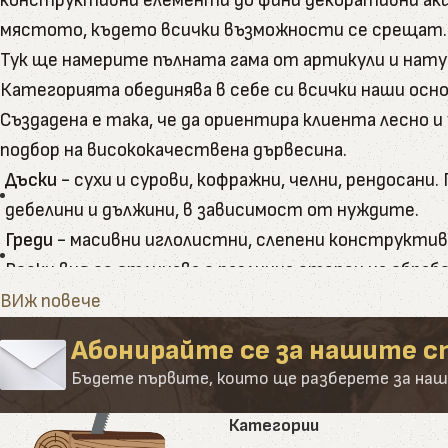
конструктивни елементи до фини декоративни акц
мястото, където всички възможности се срещат.
Тук ще намерите пълната гама от артикули и нату
Категорията обединява в себе си всички наши осно
Създадена е така, че да ориентира клиента лесно 
подбор на висококачествена дървесина.
Дъски
- сухи и сурови, кофражни, челни, рендосан
дебелини и дължини, в зависимост от нуждите.
Греди
- масивни иглолистни, слепени конструктивн
Всеки вид се отличава с различна степен на обра
Летви
- в разнообразие от размери и приложения 
ВИж повече
голяма точност и праволинейност.
Абонирайте се за нашите с
Подови покрития
- дюшеме и декинг от естествен
Бъдете първите, които ще разберете за наш
подходящ за тераси, беседки и градини, като може 
Ламперия
- стандартна, термообработена, дизайне
Категории