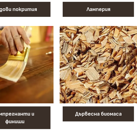
дови покрития
Ламперия
мпрегнанти и
Дървесна биомаса
финиши