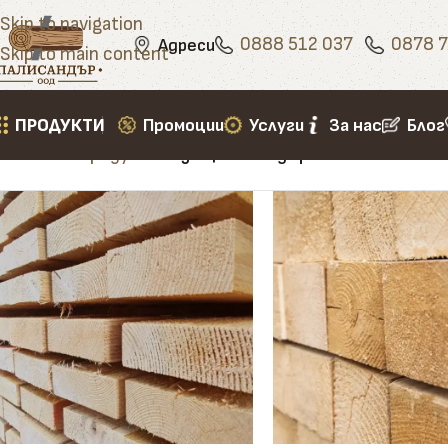
Skip to navigation
0888 512 037
0878 7
Адреси
Skip to main content
ПРОДУКТИ
Промоции
Услуги
За нас
Блог
Начало
»
Продукти
»
защита на дърво с танатон