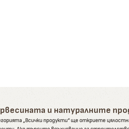
ървесината и натуралните пр
атегорията „Всички продукти“ ще откриете цялост