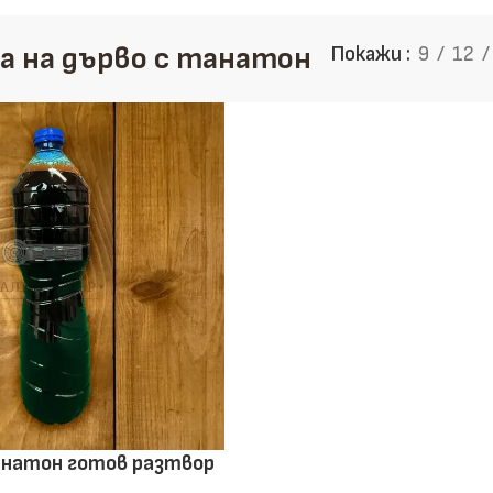
Дъски
 на дърво с танатон
Покажи
9
12
Избери здравина, точност и
направи информиран избор
Научи повече
Виж продукти
анатон готов разтвор