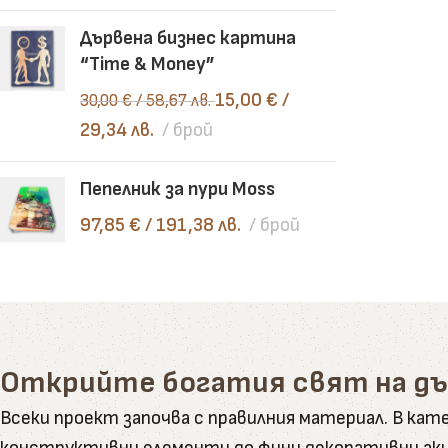
Дървена бизнес картина
“Time & Money”
15,00
€
/
30,00
€
/ 58,67 лв.
29,34 лв.
брой
Пепелник за пури Moss
97,85
€
/ 191,38 лв.
брой
Открийте богатия свят на д
Всеки проект започва с правилния материал. В к