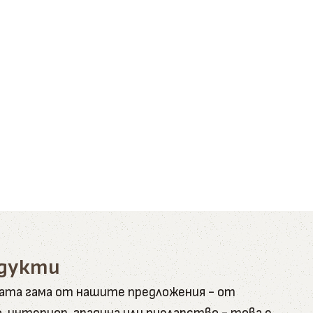
одукти
ната гама от нашите предложения - от