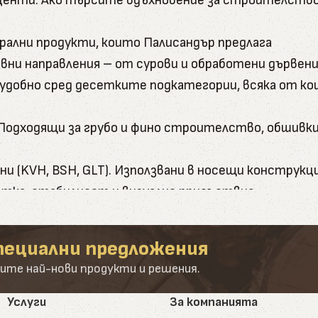
енти. Ако търсите вдъхновение за строителство, 
рални продукти, които Палисандър предлага
вни направления – от сурови и обработени дървени
и удобно сред десетките подкатегории, всяка от к
и. Подходящи за грубо и фино строителство, обшивки
и (KVH, BSH, GLT). Използвани в носещи конструкци
ботка, стабилност и визуално присъствие.
- от подпори до довършителни детайли. Включват ка
пециални предложения
а иглолистна дървесина - бял бор и лиственица. З
ите най-нови продукти и решения.
да бъде импрегниран и омаслен.
рска. Широка гама от профили, дължини и дебелини
Услуги
За компанията