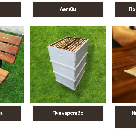
Летви
По
а
Пчеларство
И