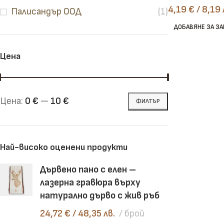
4,19
€
/ 8,19 
Палисандър ООД
(1)
Челни дъски
Рендосани дъски
ДОБАВЯНЕ ЗА З
Цена
Цена:
0 €
—
10 €
ФИЛТЪР
Най-високо оценени продукти
Дървено пано с елен –
лазерна гравюра върху
натурално дърво с жив ръб
24,72
€
/ 48,35 лв.
брой