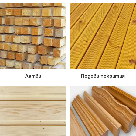
Летви
Подови покрития