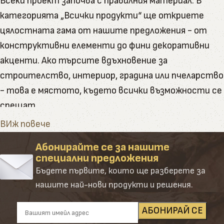
Всеки проект започва с правилния материал. В
категорията „Всички продукти“ ще откриете
цялостната гама от нашите предложения - от
конструктивни елементи до фини декоративни
акценти. Ако търсите вдъхновение за
строителство, интериор, градина или пчеларство
- това е мястото, където всички възможности се
срещат.
Тук ще намерите пълната гама от артикули и
ВИж повече
натурални продукти, които Палисандър предлага
Абонирайте се за нашите
Категорията обединява в себе си всички наши
специални предложения
основни направления – от сурови и обработени
Бъдете първите, които ще разберете за
дървени материали до завършени продукти и
нашите най-нови продукти и решения.
аксесоари. Създадена е така, че да ориентира
клиента лесно и удобно сред десетките