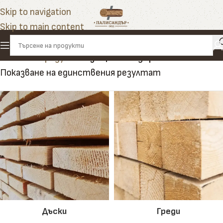
Skip to navigation
Skip to main content
Начало
»
Продукти
»
защита на дърво от гниене
Показване на единствения резултат
Дъски
Греди