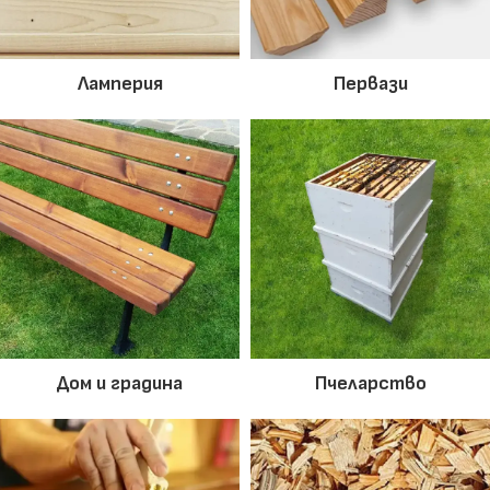
Ламперия
Первази
Дом и градина
Пчеларство