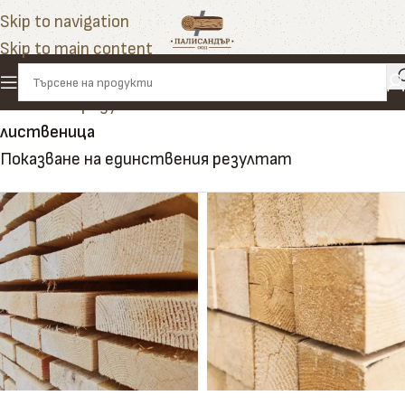
Skip to navigation
Skip to main content
Начало
»
Продукти
»
външна настилка от
лиственица
Показване на единствения резултат