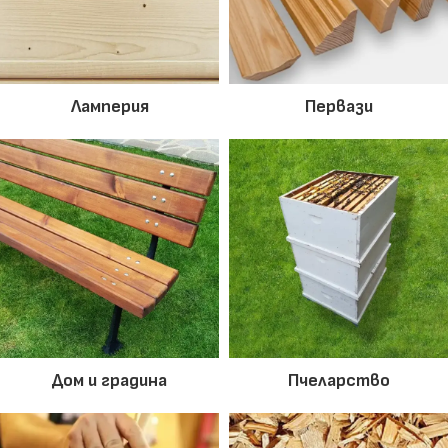
Ламперия
Первази
Дом и градина
Пчеларство