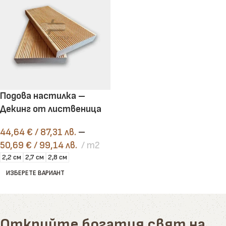
Подова настилка –
Декинг от лиственица
44,64
€
/ 87,31 лв.
–
50,69
€
/ 99,14 лв.
m2
2,2 см
2,7 см
2,8 см
ИЗБЕРЕТЕ ВАРИАНТ
Открийте богатия свят на