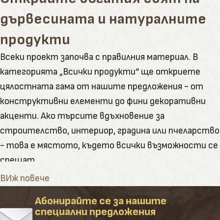
дървесината и натуралните
продукти
Всеки проект започва с правилния материал. В
категорията „Всички продукти“ ще откриете
цялостната гама от нашите предложения - от
конструктивни елементи до фини декоративни
акценти. Ако търсите вдъхновение за
строителство, интериор, градина или пчеларство
- това е мястото, където всички възможности се
срещат.
Тук ще намерите пълната гама от артикули и
ВИж повече
натурални продукти, които Палисандър предлага
Абонирайте се за нашите
Категорията обединява в себе си всички наши
специални предложения
основни направления – от сурови и обработени