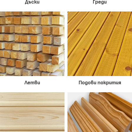
Дъски
Греди
Летви
Подови покрития