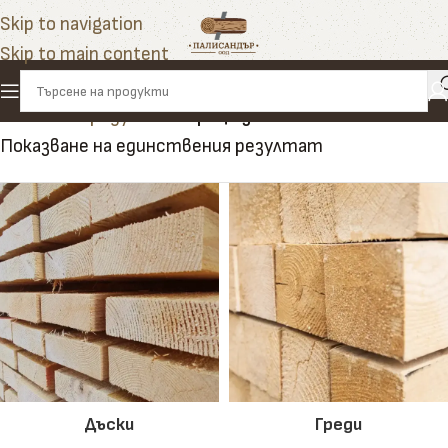
Skip to navigation
Skip to main content
Начало
»
Продукти
»
трици за постеля
Показване на единствения резултат
Дъски
Греди