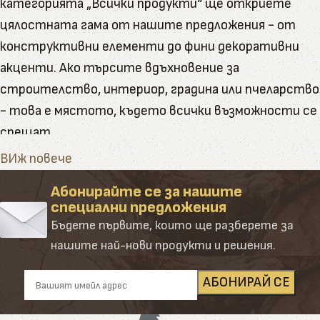
категорията „Всички продукти“ ще откриете
цялостната гама от нашите предложения - от
конструктивни елементи до фини декоративни
акценти. Ако търсите вдъхновение за
строителство, интериор, градина или пчеларство
- това е мястото, където всички възможности се
срещат.
Тук ще намерите пълната гама от артикули и
ВИж повече
натурални продукти, които Палисандър предлага
Абонирайте се за нашите
Категорията обединява в себе си всички наши
специални предложения
основни направления – от сурови и обработени
Бъдете първите, които ще разберете за
дървени материали до завършени продукти и
нашите най-нови продукти и решения.
аксесоари. Създадена е така, че да ориентира
клиента лесно и удобно сред десетките
подкатегории, всяка от които е резултат от