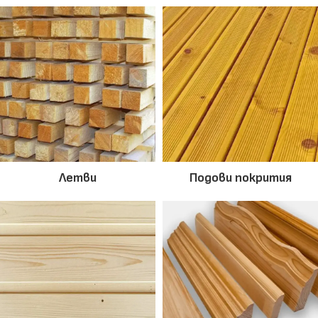
Летви
Подови покрития