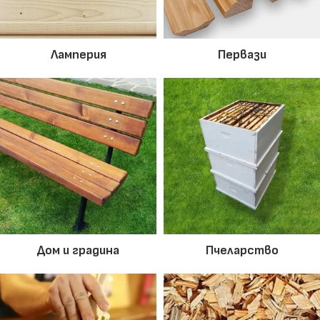
Ламперия
Первази
Дом и градина
Пчеларство