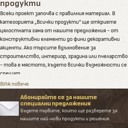
продукти
Всеки проект започва с правилния материал. В
категорията „Всички продукти“ ще откриете
цялостната гама от нашите предложения - от
конструктивни елементи до фини декоративни
акценти. Ако търсите вдъхновение за
строителство, интериор, градина или пчеларство
- това е мястото, където всички възможности се
срещат.
Тук ще намерите пълната гама от артикули и
ВИж повече
натурални продукти, които Палисандър предлага
Абонирайте се за нашите
Категорията обединява в себе си всички наши
специални предложения
основни направления – от сурови и обработени
Бъдете първите, които ще разберете за
дървени материали до завършени продукти и
нашите най-нови продукти и решения.
аксесоари. Създадена е така, че да ориентира