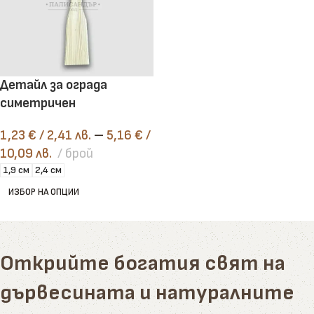
Детайл за ограда
симетричен
1,23
€
/ 2,41 лв.
–
5,16
€
/
10,09 лв.
брой
1,9 см
2,4 см
ИЗБОР НА ОПЦИИ
Открийте богатия свят на
дървесината и натуралните