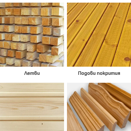
Летви
Подови покрития