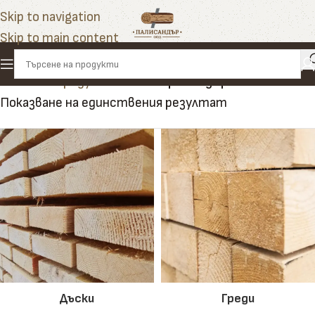
Skip to navigation
Skip to main content
Начало
»
Продукти
»
симетрична дървена летва
Показване на единствения резултат
Дъски
Греди