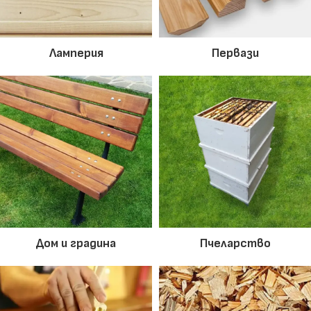
Ламперия
Первази
Дом и градина
Пчеларство