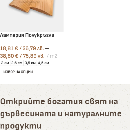
Ламперия Полукръгла
18,81
€
/ 36,79 лв.
–
38,80
€
/ 75,89 лв.
m2
2 см
2,6 см
3,5 см
4,5 см
ИЗБОР НА ОПЦИИ
Открийте богатия свят на
дървесината и натуралните
продукти