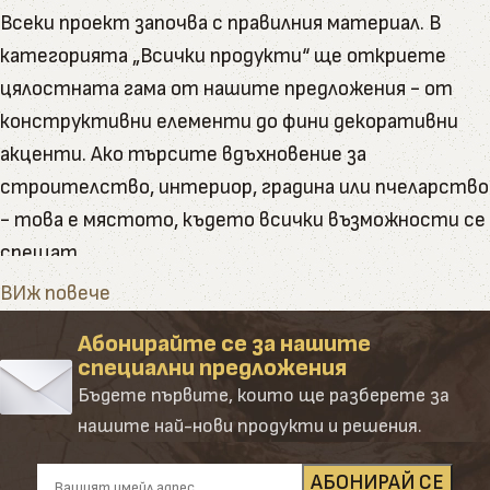
Всеки проект започва с правилния материал. В
категорията „Всички продукти“ ще откриете
цялостната гама от нашите предложения - от
конструктивни елементи до фини декоративни
акценти. Ако търсите вдъхновение за
строителство, интериор, градина или пчеларство
- това е мястото, където всички възможности се
срещат.
Тук ще намерите пълната гама от артикули и
ВИж повече
натурални продукти, които Палисандър предлага
Абонирайте се за нашите
Категорията обединява в себе си всички наши
специални предложения
основни направления – от сурови и обработени
Бъдете първите, които ще разберете за
дървени материали до завършени продукти и
нашите най-нови продукти и решения.
аксесоари. Създадена е така, че да ориентира
клиента лесно и удобно сред десетките