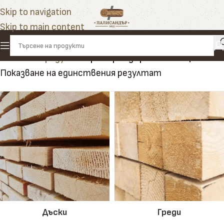
Skip to navigation
Skip to main content
Начало
»
Продукти
»
релефна дървена облицовка
Показване на единствения резултат
Дъски
Греди