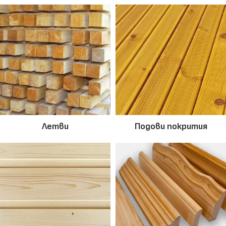
Летви
Подови покрития