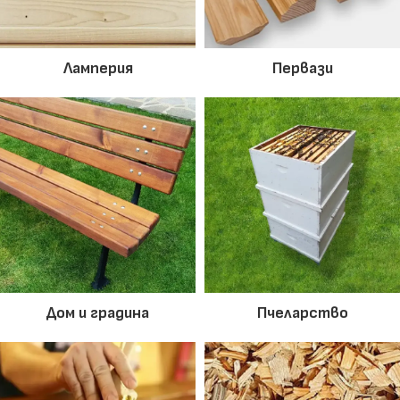
Ламперия
Первази
Дом и градина
Пчеларство