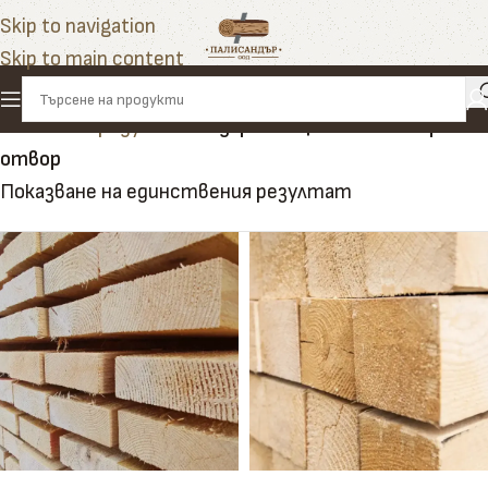
Skip to navigation
Skip to main content
Начало
»
Продукти
»
подхранваща табла с широк
отвор
Показване на единствения резултат