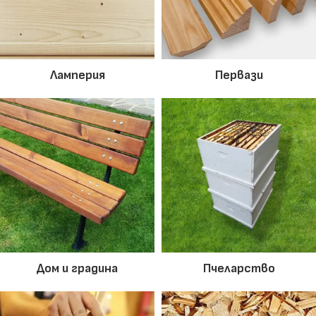
Ламперия
Первази
Дом и градина
Пчеларство