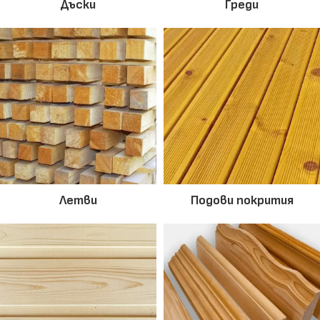
Дъски
Греди
Летви
Подови покрития