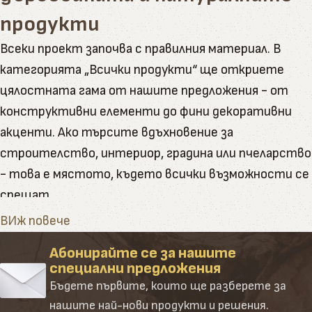
продукти
Всеки проект започва с правилния материал. В
категорията „Всички продукти“ ще откриете
цялостната гама от нашите предложения - от
конструктивни елементи до фини декоративни
акценти. Ако търсите вдъхновение за
строителство, интериор, градина или пчеларство
- това е мястото, където всички възможности се
срещат.
Тук ще намерите пълната гама от артикули и
ВИж повече
натурални продукти, които Палисандър предлага
Абонирайте се за нашите
Категорията обединява в себе си всички наши
специални предложения
основни направления – от сурови и обработени
Бъдете първите, които ще разберете за
дървени материали до завършени продукти и
нашите най-нови продукти и решения.