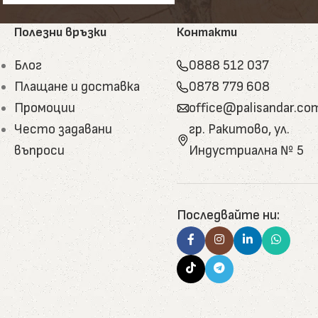
. Ламперията може да бъде състарена или обгорена
Полезни връзки
Контакти
Блог
0888 512 037
 включително родопска лайсна, криволинейни и с
Плащане и доставка
0878 779 608
Промоции
office@palisandar.co
тъпала, къщички за домашни любимци, арт декор.
Често задавани
гр. Ракитово, ул.
сивна дървесина.
въпроси
Индустриална № 5
анилки, допълнителни елементи. Подходящи за
.
а основата на боров катран, пчелен восък, гъша
Последвайте ни:
 обработка, използвани за отопление, мулчиране и
ойчиво развитие и природосъобразност.
 стремят да отговорят както на класически, така