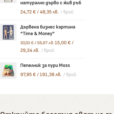
натурално дърво с жив ръб
24,72
€
/ 48,35 лв.
брой
Дървена бизнес картина
“Time & Money”
15,00
€
/
30,00
€
/ 58,67 лв.
29,34 лв.
брой
Пепелник за пури Moss
97,85
€
/ 191,38 лв.
брой