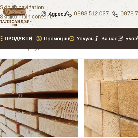
Skip to navigation
0888 512 037
0878 7
Адреси
Skip to main content
ПРОДУКТИ
Промоции
Услуги
За нас
Блог
Начало
»
Продукти
»
плот от масив лиственица