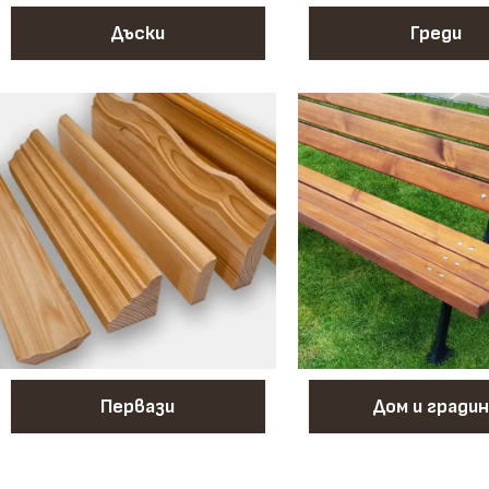
Дъски
Греди
Первази
Дом и градин