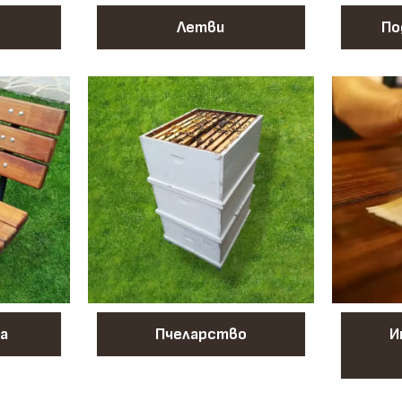
Летви
По
а
Пчеларство
И