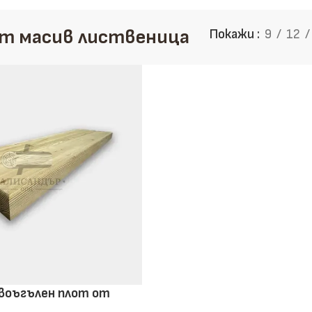
Дъски
т масив лиственица
Покажи
9
12
Избери здравина, точност и
направи информиран избор
Научи повече
Виж продукти
воъгълен плот от