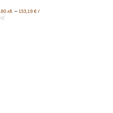
,80 лв.
–
153,19
€
/
m2
И