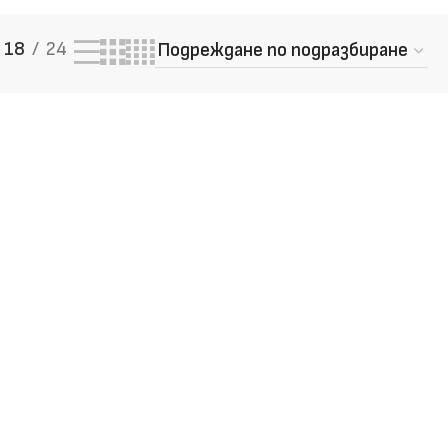
18
24
 качество – разгледай и
те