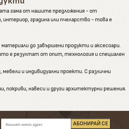
одукти
ната гама от нашите предложения - от
интериор, градина или пчеларство - това е
 материали до завършени продукти и аксесоари.
оито е резултат от опит, технология и специален
, мебели и индивидуални проекти. С различни
и, покриви, навеси и други архитектурни решения.
кто обикновени бичени, така и калибровани за по-
а вътрешни подове и външни настилки. Декингът е