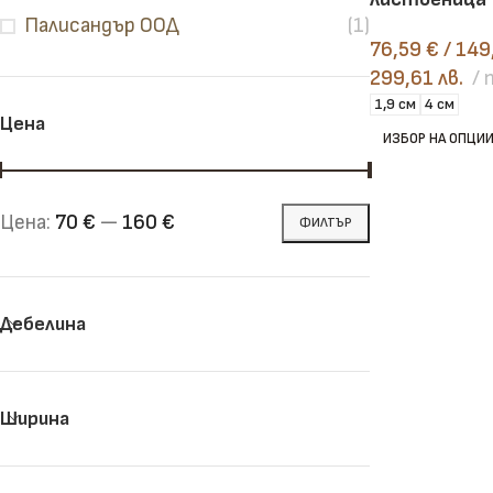
Палисандър ООД
(1)
76,59
€
/ 149
Челни дъски
Рендосани дъски
299,61 лв.
1,9 см
4 см
Цена
ИЗБОР НА ОПЦИ
Цена:
70 €
—
160 €
ФИЛТЪР
Дебелина
Ширина