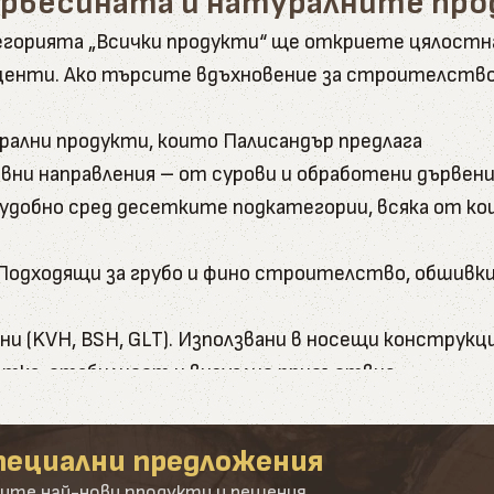
ървесината и натуралните пр
атегорията „Всички продукти“ ще откриете цялост
енти. Ако търсите вдъхновение за строителство, 
рални продукти, които Палисандър предлага
вни направления – от сурови и обработени дървени
и удобно сред десетките подкатегории, всяка от к
и. Подходящи за грубо и фино строителство, обшивки
и (KVH, BSH, GLT). Използвани в носещи конструкци
ботка, стабилност и визуално присъствие.
- от подпори до довършителни детайли. Включват ка
пециални предложения
а иглолистна дървесина - бял бор и лиственица. З
ите най-нови продукти и решения.