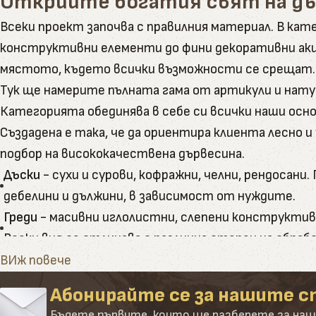
Открийте богатия свят на д
Всеки проект започва с правилния материал. В к
конструктивни елементи до фини декоративни акц
мястото, където всички възможности се срещат.
Тук ще намерите пълната гама от артикули и нату
Категорията обединява в себе си всички наши осно
Създадена е така, че да ориентира клиента лесно 
подбор на висококачествена дървесина.
Дъски
- сухи и сурови, кофражни, челни, рендосан
дебелини и дължини, в зависимост от нуждите.
Греди
- масивни иглолистни, слепени конструктивн
Всеки вид се отличава с различна степен на обра
Летви
- в разнообразие от размери и приложения 
ВИж повече
голяма точност и праволинейност.
Абонирайте се за нашите с
Подови покрития
- дюшеме и декинг от естествен
Бъдете първите, които ще разберете за наш