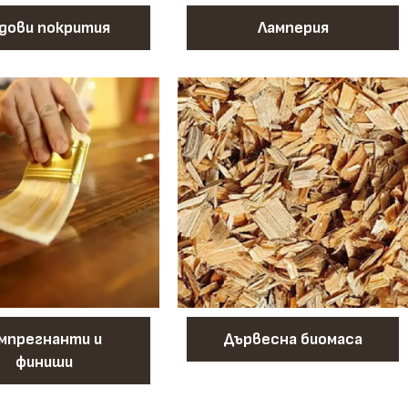
дови покрития
Ламперия
мпрегнанти и
Дървесна биомаса
финиши