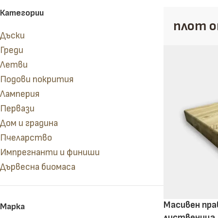
Категории
плот о
Дъски
Греди
Летви
Подови покрития
Ламперия
Сухи и сурови дъски
Кофражни дъски
Первази
Дом и градина
Пчеларство
Импрегнанти и финиши
Дървесна биомаса
Масивен пра
Марка
лиственица