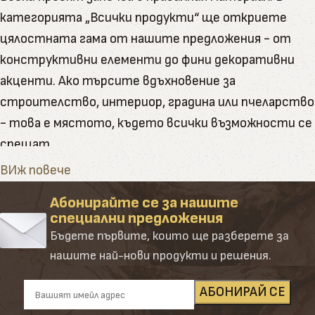
категорията „Всички продукти“ ще откриете
цялостната гама от нашите предложения - от
конструктивни елементи до фини декоративни
акценти. Ако търсите вдъхновение за
строителство, интериор, градина или пчеларство
- това е мястото, където всички възможности се
срещат.
Тук ще намерите пълната гама от артикули и
ВИж повече
натурални продукти, които Палисандър предлага
Абонирайте се за нашите
Категорията обединява в себе си всички наши
специални предложения
основни направления – от сурови и обработени
Бъдете първите, които ще разберете за
дървени материали до завършени продукти и
нашите най-нови продукти и решения.
аксесоари. Създадена е така, че да ориентира
клиента лесно и удобно сред десетките
подкатегории, всяка от които е резултат от