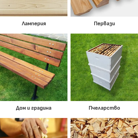
Ламперия
Первази
Дом и градина
Пчеларство