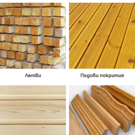
Летви
Подови покрития