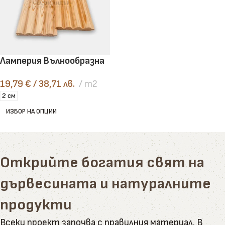
Ламперия Вълнообразна
19,79
€
/ 38,71 лв.
m2
2 см
ИЗБОР НА ОПЦИИ
Открийте богатия свят на
дървесината и натуралните
продукти
Всеки проект започва с правилния материал. В