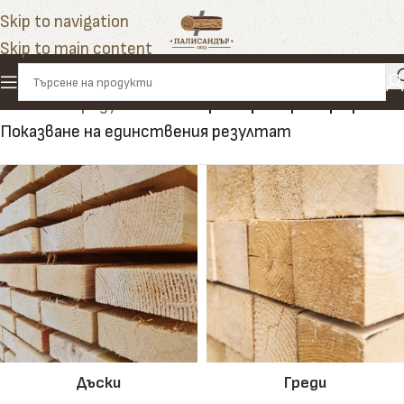
Skip to navigation
Skip to main content
Начало
»
Продукти
»
ламперия с релефен профил
Показване на единствения резултат
Дъски
Греди