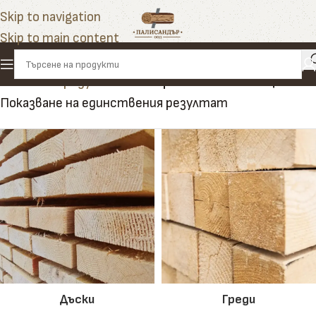
Skip to navigation
Skip to main content
Начало
»
Продукти
»
ламперия от лиственица
Показване на единствения резултат
Дъски
Греди