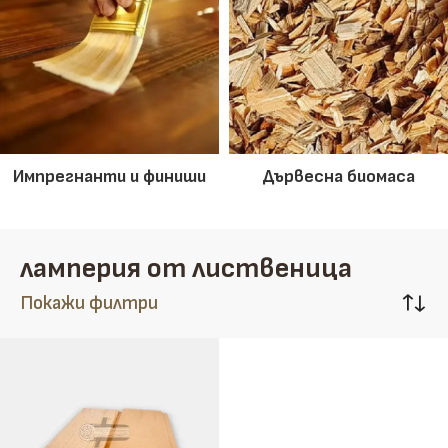
Импрегнанти и финиши
Дървесна биомаса
ламперия от лиственица
Покажи филтри