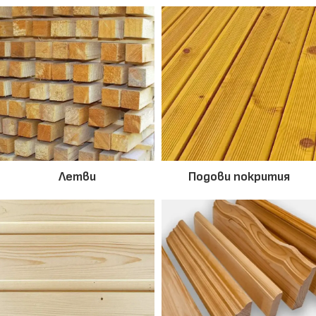
Летви
Подови покрития