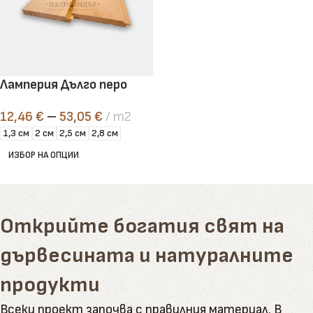
Ламперия Дълго перо
12,46
€
–
53,05
€
m2
1,3 см
2 см
2,5 см
2,8 см
ИЗБОР НА ОПЦИИ
Открийте богатия свят на
дървесината и натуралните
продукти
Всеки проект започва с правилния материал. В