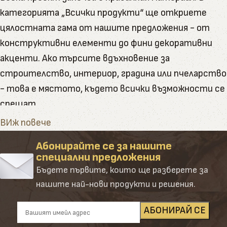
категорията „Всички продукти“ ще откриете
цялостната гама от нашите предложения - от
конструктивни елементи до фини декоративни
акценти. Ако търсите вдъхновение за
строителство, интериор, градина или пчеларство
- това е мястото, където всички възможности се
срещат.
Тук ще намерите пълната гама от артикули и
ВИж повече
натурални продукти, които Палисандър предлага
Абонирайте се за нашите
Категорията обединява в себе си всички наши
специални предложения
основни направления – от сурови и обработени
Бъдете първите, които ще разберете за
дървени материали до завършени продукти и
нашите най-нови продукти и решения.
аксесоари. Създадена е така, че да ориентира
клиента лесно и удобно сред десетките
подкатегории, всяка от които е резултат от