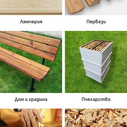
Ламперия
Первази
Дом и градина
Пчеларство