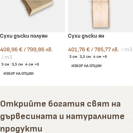
Сухи дъски полуян
Сухи дъски ян
408,96
€
/ 799,86 лв.
401,76
€
/ 785,77 лв.
m3
m3
3 см
3,5 см
4 см
+6
3 см
3,5 см
4 см
+6
ИЗБОР НА ОПЦИИ
ИЗБОР НА ОПЦИИ
Открийте богатия свят на
дървесината и натуралните
продукти