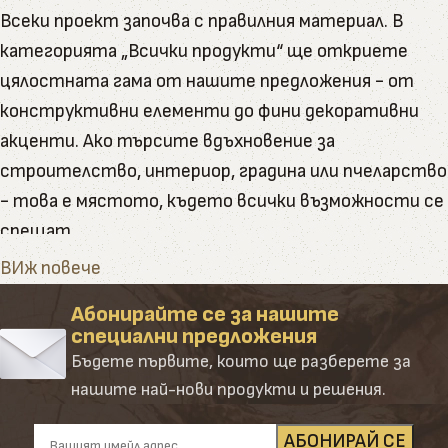
Всеки проект започва с правилния материал. В
категорията „Всички продукти“ ще откриете
цялостната гама от нашите предложения - от
конструктивни елементи до фини декоративни
акценти. Ако търсите вдъхновение за
строителство, интериор, градина или пчеларство
- това е мястото, където всички възможности се
срещат.
Тук ще намерите пълната гама от артикули и
ВИж повече
натурални продукти, които Палисандър предлага
Абонирайте се за нашите
Категорията обединява в себе си всички наши
специални предложения
основни направления – от сурови и обработени
Бъдете първите, които ще разберете за
дървени материали до завършени продукти и
нашите най-нови продукти и решения.
аксесоари. Създадена е така, че да ориентира
клиента лесно и удобно сред десетките