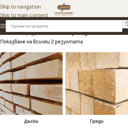
Skip to navigation
Skip to main content
Начало
»
Продукти
»
комбинирани дъски
Показване на всички 2 резултата
Дъски
Греди