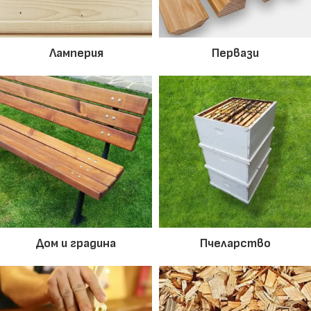
Ламперия
Первази
Дом и градина
Пчеларство