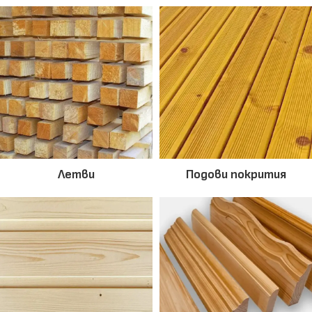
Летви
Подови покрития