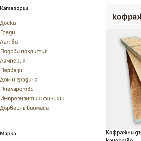
Категории
кофраж
Дъски
Греди
Летви
Подови покрития
Ламперия
Сухи и сурови дъски
Кофражни дъски
Первази
Дом и градина
Пчеларство
Импрегнанти и финиши
Дървесна биомаса
Кофражни дъ
Марка
качество