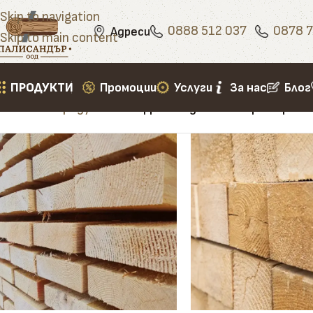
Skip to navigation
0888 512 037
0878 7
Адреси
Skip to main content
ПРОДУКТИ
Промоции
Услуги
За нас
Блог
Начало
»
Продукти
»
кофражни дъски смърч бор