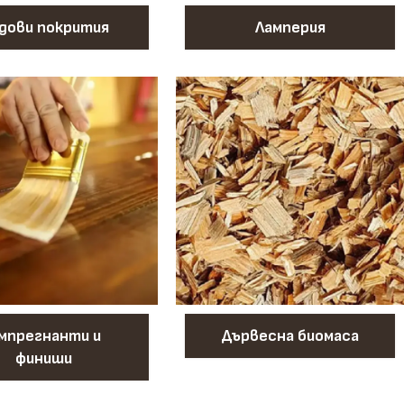
дови покрития
Ламперия
мпрегнанти и
Дървесна биомаса
финиши