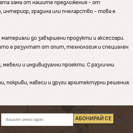
ната гама от нашите предложения - от
интериор, градина или пчеларство - това е
 материали до завършени продукти и аксесоари.
оито е резултат от опит, технология и специален
, мебели и индивидуални проекти. С различни
и, покриви, навеси и други архитектурни решения.
кто обикновени бичени, така и калибровани за по-
а вътрешни подове и външни настилки. Декингът е