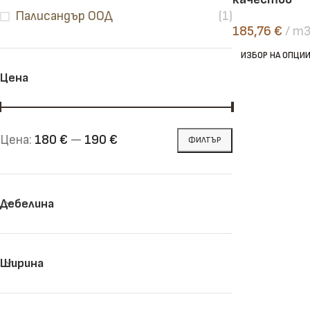
Палисандър ООД
(1)
185,76
€
m
Челни дъски
Рендосани дъски
ИЗБОР НА ОПЦИ
Цена
Цена:
180 €
—
190 €
ФИЛТЪР
Дебелина
Ширина