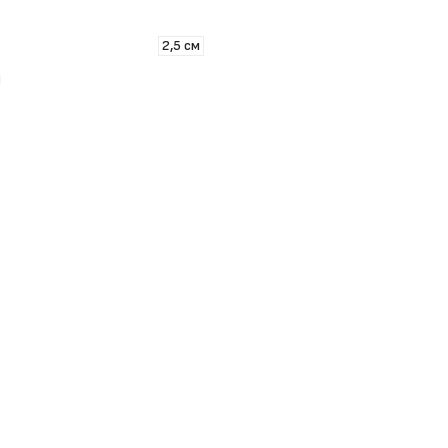
3
2,5 см
И