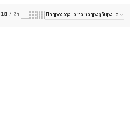
18
24
 качество – разгледай и
те