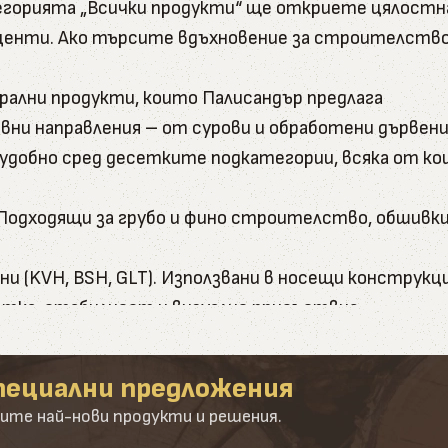
атегорията „Всички продукти“ ще откриете цялост
енти. Ако търсите вдъхновение за строителство, 
рални продукти, които Палисандър предлага
вни направления – от сурови и обработени дървени
и удобно сред десетките подкатегории, всяка от к
и. Подходящи за грубо и фино строителство, обшивки
и (KVH, BSH, GLT). Използвани в носещи конструкци
ботка, стабилност и визуално присъствие.
- от подпори до довършителни детайли. Включват ка
пециални предложения
а иглолистна дървесина - бял бор и лиственица. З
ите най-нови продукти и решения.
да бъде импрегниран и омаслен.