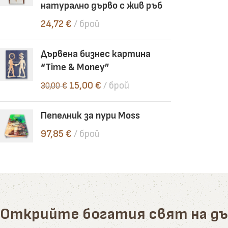
натурално дърво с жив ръб
24,72
€
брой
Дървена бизнес картина
“Time & Money”
15,00
€
брой
30,00
€
Пепелник за пури Moss
97,85
€
брой
Открийте богатия свят на д