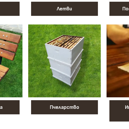
Летви
По
а
Пчеларство
И