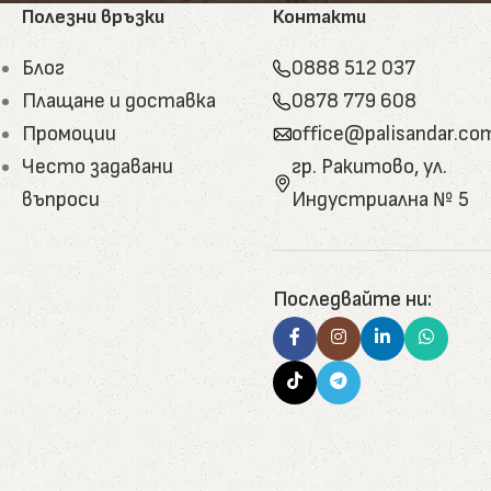
. Ламперията може да бъде състарена или обгорена
Полезни връзки
Контакти
Блог
0888 512 037
 включително родопска лайсна, криволинейни и с
Плащане и доставка
0878 779 608
Промоции
office@palisandar.co
тъпала, къщички за домашни любимци, арт декор.
Често задавани
гр. Ракитово, ул.
сивна дървесина.
въпроси
Индустриална № 5
анилки, допълнителни елементи. Подходящи за
.
а основата на боров катран, пчелен восък, гъша
Последвайте ни:
 обработка, използвани за отопление, мулчиране и
ойчиво развитие и природосъобразност.
 стремят да отговорят както на класически, така