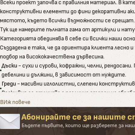
Всеки проект започва с правилния материал. В к
конструктивни елементи до фини декоративни акц
мястото, където всички възможности се срещат.
Тук ще намерите пълната гама от артикули и нату
Категорията обединява в себе си всички наши осно
Създадена е така, че да ориентира клиента лесно 
подбор на висококачествена дървесина.
Дъски
- сухи и сурови, кофражни, челни, рендосан
дебелини и дължини, в зависимост от нуждите.
Греди
- масивни иглолистни, слепени конструктивн
Всеки вид се отличава с различна степен на обра
Летви
- в разнообразие от размери и приложения 
ВИж повече
голяма точност и праволинейност.
Абонирайте се за нашите с
Подови покрития
- дюшеме и декинг от естествен
Бъдете първите, които ще разберете за наш
подходящ за тераси, беседки и градини, като може 