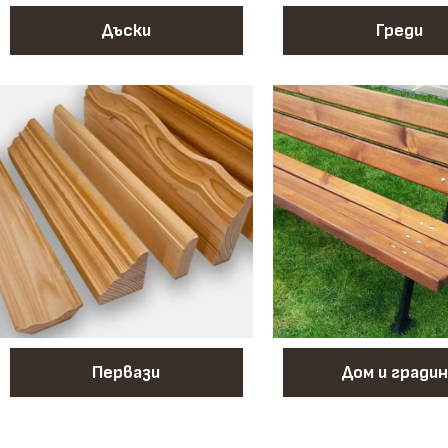
Дъски
Греди
Первази
Дом и градин