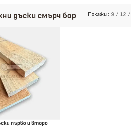
Дъски
ни дъски смърч бор
Покажи
9
12
Избери здравина, точност и
направи информиран избор
Научи повече
Виж продукти
ски първо и второ