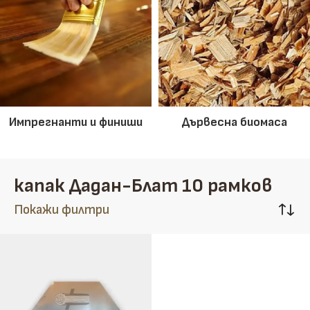
Импрегнанти и финиши
Дървесна биомаса
капак Дадан-Блат 10 рамков
Покажи филтри