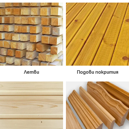
Летви
Подови покрития