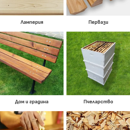
Ламперия
Первази
Дом и градина
Пчеларство