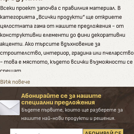
Всеки проект започва с правилния материал. В
категорията „Всички продукти“ ще откриете
цялостната гама от нашите предложения - от
конструктивни елементи до фини декоративни
акценти. Ако търсите вдъхновение за
строителство, интериор, градина или пчеларство
- това е мястото, където всички възможности се
срещат.
Тук ще намерите пълната гама от артикули и
ВИж повече
натурални продукти, които Палисандър предлага
Абонирайте се за нашите
Категорията обединява в себе си всички наши
специални предложения
основни направления – от сурови и обработени
Бъдете първите, които ще разберете за
дървени материали до завършени продукти и
нашите най-нови продукти и решения.
аксесоари. Създадена е така, че да ориентира
клиента лесно и удобно сред десетките