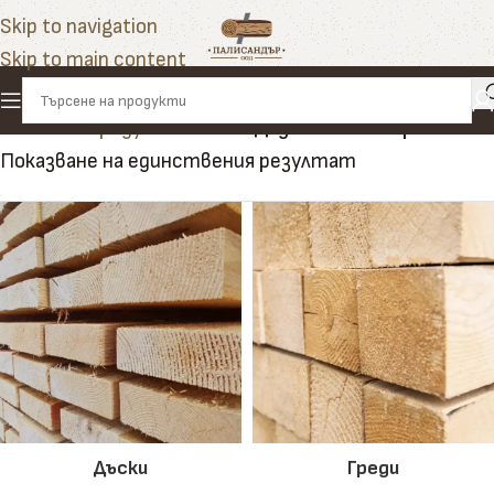
Skip to navigation
Skip to main content
Начало
»
Продукти
»
капак Дадан-Блат 10 рамков
Показване на единствения резултат
Дъски
Греди