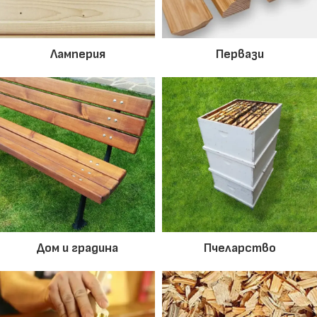
Ламперия
Первази
Дом и градина
Пчеларство