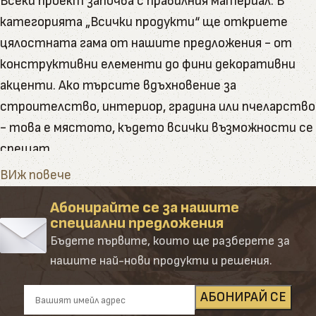
Всеки проект започва с правилния материал. В
категорията „Всички продукти“ ще откриете
цялостната гама от нашите предложения - от
конструктивни елементи до фини декоративни
акценти. Ако търсите вдъхновение за
строителство, интериор, градина или пчеларство
- това е мястото, където всички възможности се
срещат.
Тук ще намерите пълната гама от артикули и
ВИж повече
натурални продукти, които Палисандър предлага
Абонирайте се за нашите
Категорията обединява в себе си всички наши
специални предложения
основни направления – от сурови и обработени
Бъдете първите, които ще разберете за
дървени материали до завършени продукти и
нашите най-нови продукти и решения.
аксесоари. Създадена е така, че да ориентира
клиента лесно и удобно сред десетките