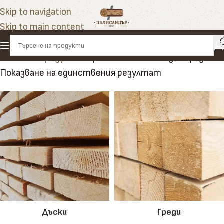
Skip to navigation
Skip to main content
Начало
»
Продукти
»
финален елемент за ограда
Показване на единствения резултат
Дъски
Греди