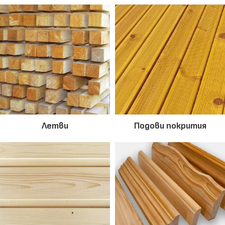
Летви
Подови покрития