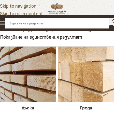
Skip to navigation
Skip to main content
Начало
»
Продукти
»
дървени елементи за пейки
Показване на единствения резултат
Дъски
Греди