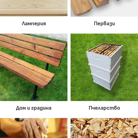
Ламперия
Первази
Дом и градина
Пчеларство