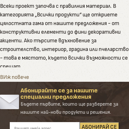
Всеки проект започва с правилния материал. В
категорията „Всички продукти“ ще откриете
цялостната гама от нашите предложения - от
конструктивни елементи до фини декоративни
акценти. Ако търсите вдъхновение за
строителство, интериор, градина или пчеларство
- това е мястото, където всички възможности се
срещат.
Тук ще намерите пълната гама от артикули и
ВИж повече
натурални продукти, които Палисандър предлага
Абонирайте се за нашите
Категорията обединява в себе си всички наши
специални предложения
основни направления – от сурови и обработени
Бъдете първите, които ще разберете за
дървени материали до завършени продукти и
нашите най-нови продукти и решения.
аксесоари. Създадена е така, че да ориентира
клиента лесно и удобно сред десетките