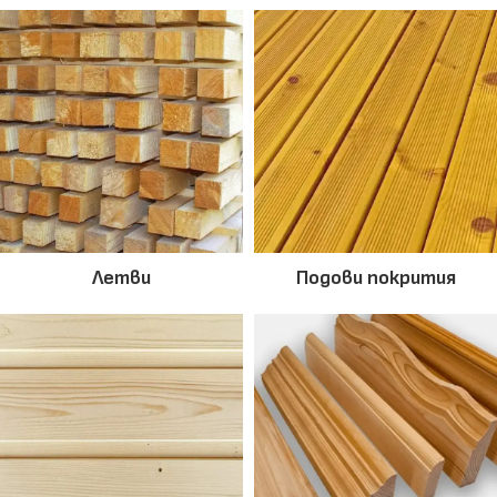
Летви
Подови покрития