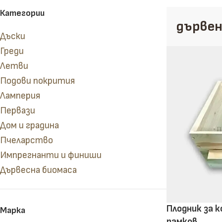
Категории
дървен
Дъски
Греди
Летви
Подови покрития
Ламперия
Сухи и сурови дъски
Кофражни дъски
Первази
Дом и градина
Пчеларство
Импрегнанти и финиши
Дървесна биомаса
Плодник за 
Марка
рамков