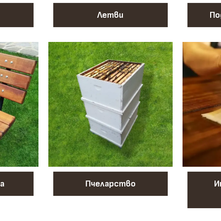
Летви
По
а
Пчеларство
И