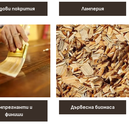
дови покрития
Ламперия
мпрегнанти и
Дървесна биомаса
финиши