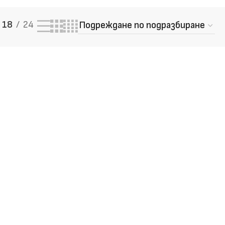
18
24
 качество – разгледай и
те