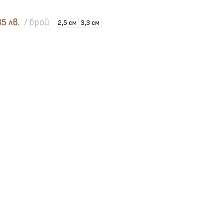
85 лв.
брой
2,5 см
3,3 см
И