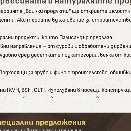
ървесината и натуралните пр
атегорията „Всички продукти“ ще откриете цялост
енти. Ако търсите вдъхновение за строителство, 
рални продукти, които Палисандър предлага
вни направления – от сурови и обработени дървени
и удобно сред десетките подкатегории, всяка от к
и. Подходящи за грубо и фино строителство, обшивки
и (KVH, BSH, GLT). Използвани в носещи конструкци
ботка, стабилност и визуално присъствие.
- от подпори до довършителни детайли. Включват ка
пециални предложения
а иглолистна дървесина - бял бор и лиственица. З
ите най-нови продукти и решения.