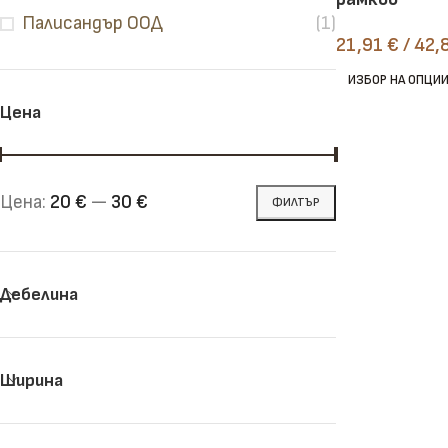
Палисандър ООД
(1)
21,91
€
/ 42,
Челни дъски
Рендосани дъски
ИЗБОР НА ОПЦИ
Цена
Цена:
20 €
—
30 €
ФИЛТЪР
Дебелина
Ширина