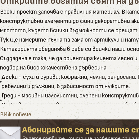
Открийте богатия свят на д
Всеки проект започва с правилния материал. В к
конструктивни елементи до фини декоративни акц
мястото, където всички възможности се срещат.
Тук ще намерите пълната гама от артикули и нату
Категорията обединява в себе си всички наши осно
Създадена е така, че да ориентира клиента лесно 
подбор на висококачествена дървесина.
Дъски
- сухи и сурови, кофражни, челни, рендосан
дебелини и дължини, в зависимост от нуждите.
Греди
- масивни иглолистни, слепени конструктивн
Всеки вид се отличава с различна степен на обра
Летви
- в разнообразие от размери и приложения 
ВИж повече
голяма точност и праволинейност.
Абонирайте се за нашите с
Подови покрития
- дюшеме и декинг от естествен
Бъдете първите, които ще разберете за наш