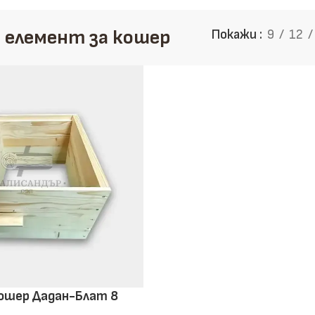
Дъски
 елемент за кошер
Покажи
9
12
Избери здравина, точност и
направи информиран избор
Научи повече
Виж продукти
кошер Дадан-Блат 8