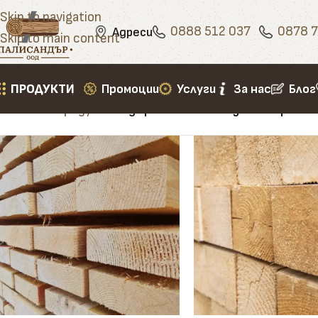
Skip to navigation
0888 512 037
0878 7
Адреси
Skip to main content
ПРОДУКТИ
Промоции
Услуги
За нас
Блог
Начало
»
Продукти
»
дървен елемент за кошер