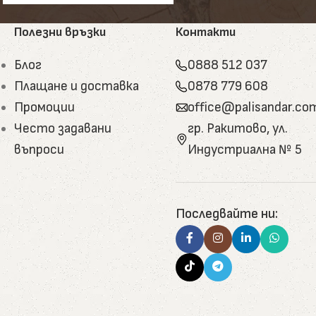
. Ламперията може да бъде състарена или обгорена
Полезни връзки
Контакти
Блог
0888 512 037
 включително родопска лайсна, криволинейни и с
Плащане и доставка
0878 779 608
Промоции
office@palisandar.co
тъпала, къщички за домашни любимци, арт декор.
Често задавани
гр. Ракитово, ул.
сивна дървесина.
въпроси
Индустриална № 5
анилки, допълнителни елементи. Подходящи за
.
а основата на боров катран, пчелен восък, гъша
Последвайте ни:
 обработка, използвани за отопление, мулчиране и
ойчиво развитие и природосъобразност.
 стремят да отговорят както на класически, така