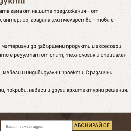
одукти
ната гама от нашите предложения - от
интериор, градина или пчеларство - това е
 материали до завършени продукти и аксесоари.
оито е резултат от опит, технология и специален
, мебели и индивидуални проекти. С различни
и, покриви, навеси и други архитектурни решения.
кто обикновени бичени, така и калибровани за по-
а вътрешни подове и външни настилки. Декингът е