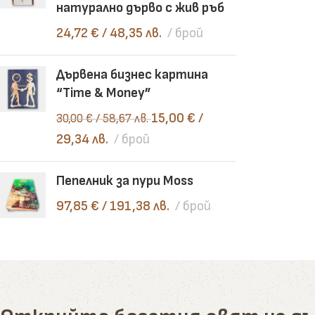
натурално дърво с жив ръб
24,72
€
/ 48,35 лв.
брой
Дървена бизнес картина
“Time & Money”
15,00
€
/
30,00
€
/ 58,67 лв.
29,34 лв.
брой
Пепелник за пури Moss
97,85
€
/ 191,38 лв.
брой