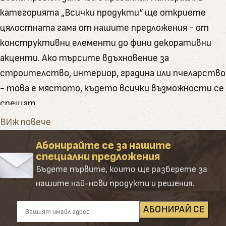
категорията „Всички продукти“ ще откриете
цялостната гама от нашите предложения - от
конструктивни елементи до фини декоративни
акценти. Ако търсите вдъхновение за
строителство, интериор, градина или пчеларство
- това е мястото, където всички възможности се
срещат.
Тук ще намерите пълната гама от артикули и
ВИж повече
натурални продукти, които Палисандър предлага
Абонирайте се за нашите
Категорията обединява в себе си всички наши
специални предложения
основни направления – от сурови и обработени
Бъдете първите, които ще разберете за
дървени материали до завършени продукти и
нашите най-нови продукти и решения.
аксесоари. Създадена е така, че да ориентира
клиента лесно и удобно сред десетките
подкатегории, всяка от които е резултат от