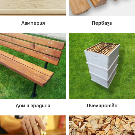
Ламперия
Первази
Дом и градина
Пчеларство