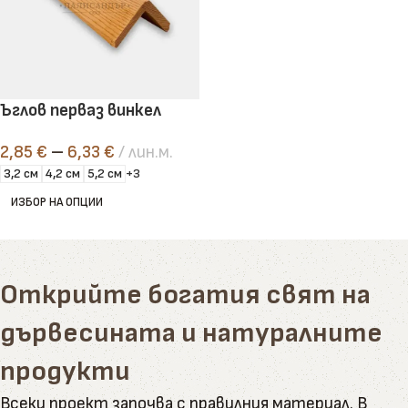
Ъглов перваз винкел
2,85
€
–
6,33
€
лин.м.
3,2 см
4,2 см
5,2 см
+3
ИЗБОР НА ОПЦИИ
Открийте богатия свят на
дървесината и натуралните
продукти
Всеки проект започва с правилния материал. В