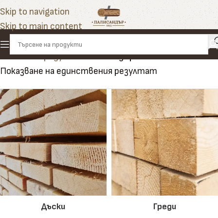
Skip to navigation
Skip to main content
Начало
»
Продукти
»
ъглова дървена лайсна
Показване на единствения резултат
Дъски
Греди