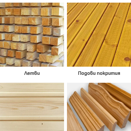
Летви
Подови покрития