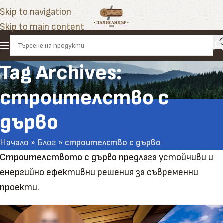
Skip to navigation
Skip to main content
Tag Archives:
строителство с
дърво
Начало
»
Блог
»
строителство с дърво
Строителството с дърво
предлага устойчиви и
енергийно ефективни решения за съвременни
проекти.