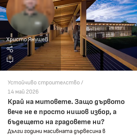
Христо Янушев
0
Устойчиво строителство
14 май 2026
Край на митовете. Защо дървото
вече не е просто нишов избор, а
бъдещето на градовете ни?
Дълги години масивната дървесина в