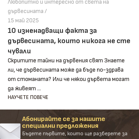
Любопитно и интересно от света на
дървесината
15 май 2025
10 изненадващи факта за
дървесината, които никога не сте
чували
Скритите тайни на дървения свят Знаете
ли, че дървесината може да бъде по-здрава
от стоманата? Или че някои дървета могат
да живеят ...
НАУЧЕТЕ ПОВЕЧЕ
Абонирайте се за нашите
специални предложения
Бъдете първите, които ще разберете за