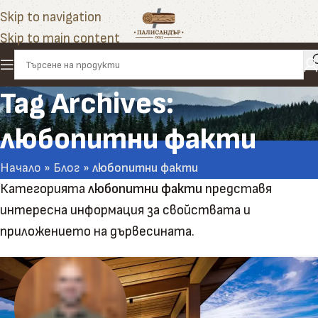
Skip to navigation
Skip to main content
Tag Archives:
любопитни факти
Начало
»
Блог
»
любопитни факти
Категорията
любопитни факти
представя
интересна информация за свойствата и
приложението на дървесината.