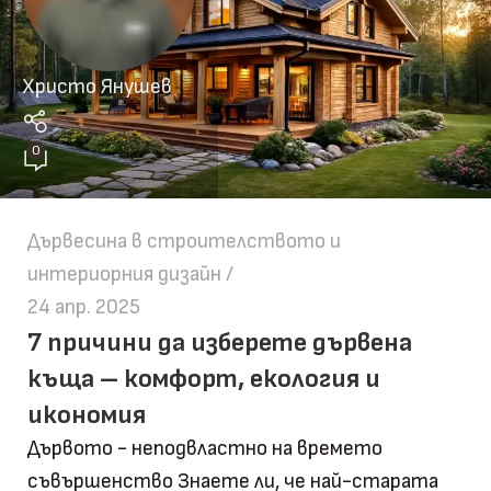
Христо Янушев
0
Дървесина в строителството и
интериорния дизайн
24 апр. 2025
7 причини да изберете дървена
къща – комфорт, екология и
икономия
Дървото - неподвластно на времето
съвършенство Знаете ли, че най-старата