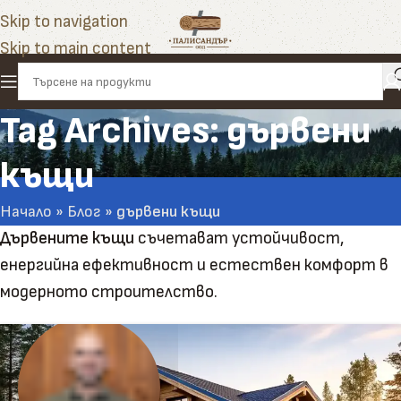
Skip to navigation
Skip to main content
Tag Archives: дървени
къщи
Начало
»
Блог
»
дървени къщи
Дървените къщи
съчетават устойчивост,
енергийна ефективност и естествен комфорт в
модерното строителство.