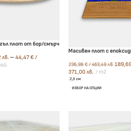
гъл плот от бор/смърч
Масивен плот с епоксид
2 лв.
–
44,47
€
/
189,6
рой
236,98
€
/ 463,49 лв.
371,00 лв.
m2
2,5 см
И
ИЗБОР НА ОПЦИИ