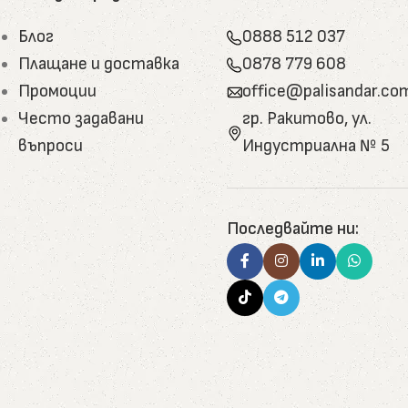
.
Блог
0888 512 037
Плащане и доставка
0878 779 608
Промоции
office@palisandar.co
одящ е за работни повърхности, бюра, маси и
Често задавани
гр. Ракитово, ул.
лакове.
въпроси
Индустриална № 5
 шарка и силно присъствие. Подходящи са за маси,
Последвайте ни:
ли рустик стил.
е се използват както в интериора, така и на