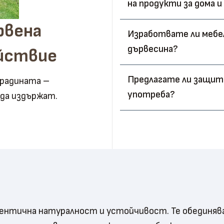
на продукти за дома 
рвена
Изработвате ли мебе
дървесина?
ойствие
Предлагате ли защита
градината –
употреба?
 да издържат.
нтична натуралност и устойчивост. Те обединяв