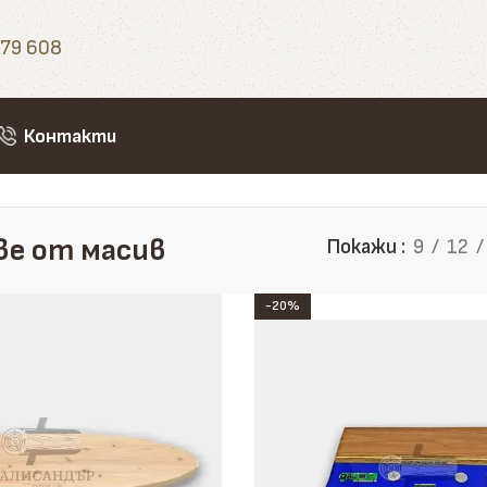
79 608
Контакти
асив
е от масив
Покажи
9
12
-20%