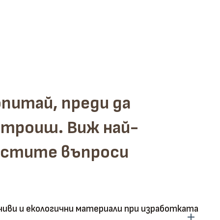
питай, преди да
троиш. Виж най-
естите въпроси
иви и екологични материали при изработката