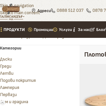
Skip to navigation
0888 512 037
0878 7
Адреси
Skip to main content
ПРОДУКТИ
Промоции
Услуги
За нас
Блог
Начало
»
Продукти
»
Дом и градина
»
Плотове от м
Категории
Плотов
Дъски
Греди
Летви
Подови покрития
Ламперия
Первази
Дом и градина