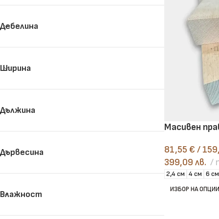
Дебелина
Ширина
Сухи и сурови дъски
Кофражни дъски
Дължина
Масивен пра
81,55
€
/ 159
Дървесина
399,09 лв.
2,4 см
4 см
6 см
ИЗБОР НА ОПЦИ
Влажност