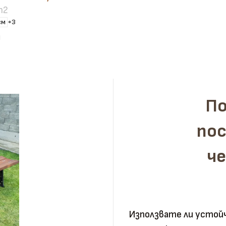
m2
см
+3
И
По
пос
ч
Използвате ли устойч