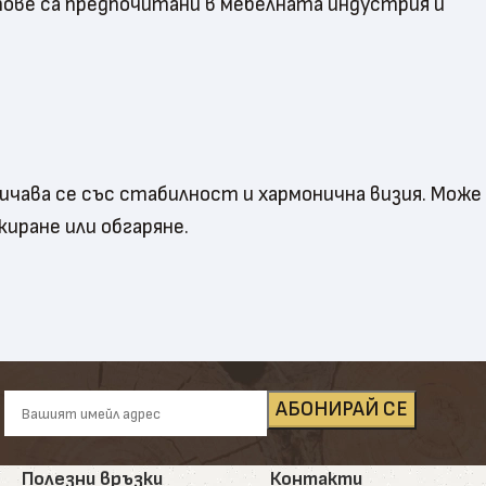
тове са предпочитани в мебелната индустрия и
личава се със стабилност и хармонична визия. Може
киране или обгаряне.
дарение на шарките и формата на дървото. Смолата
индивидуален проект.
стойчивост. Подходящи са както за вътрешни маси,
Полезни връзки
Контакти