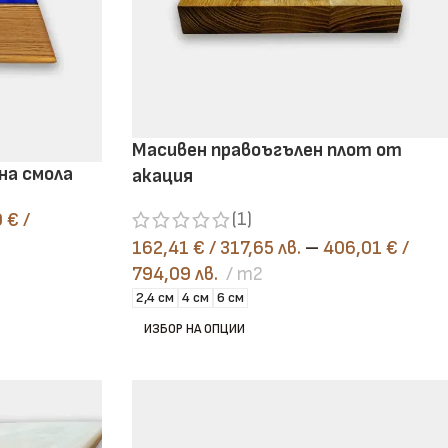
Масивен правоъгълен плот от
на смола
акация
(1)
9
€
/
162,41
€
/ 317,65 лв.
–
406,01
€
/
794,09 лв.
m2
2,4 см
4 см
6 см
ИЗБОР НА ОПЦИИ