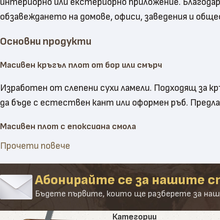
интериорно или екстериорно приложение. Благодаре
обзавеждането на домове, офиси, заведения и об
Основни продукти
Масивен кръгъл плот от бор или смърч
Изработен от слепени сухи ламели. Подходящ за кр
да бъде с естествен кант или оформен ръб. Предлаг
Масивен плот с епоксидна смола
Прочети повече
Комбинира дървесина с епоксидна смола за уникале
може да бъде прозрачна или оцветена. Подходящ за
Абонирайте се за нашите с
Масивен правоъгълен плот от акация
Бъдете първите, които ще разберете за наш
Акацията е здрава и устойчива на влага. Плотове
Категории