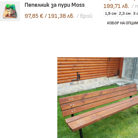
Пепелник за пури Moss
199,71 лв.
1,9 см
2,3 см
3 
97,85
€
/ 191,38 лв.
брой
ИЗБОР НА ОПЦИ