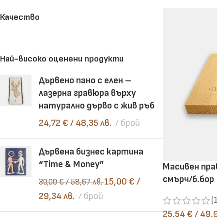
Качество
Челни дъски
Рендосани дъски
Най-високо оценени продукти
Дървено пано с елен –
лазерна гравюра върху
натурално дърво с жив ръб
24,72
€
/ 48,35 лв.
брой
Дървена бизнес картина
“Time & Money”
Масивен пра
смърч/б.бор
15,00
€
/
30,00
€
/ 58,67 лв.
29,34 лв.
брой
(
25,54
€
/ 49,