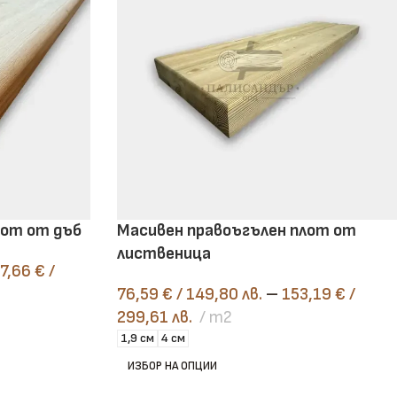
 качество – разгледай и
те
лот от дъб
Масивен правоъгълен плот от
лиственица
7,66
€
/
76,59
€
/ 149,80 лв.
–
153,19
€
/
299,61 лв.
m2
1,9 см
4 см
ИЗБОР НА ОПЦИИ