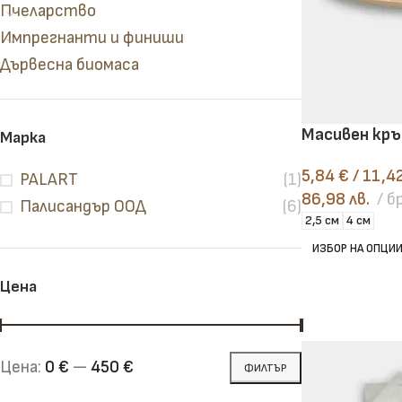
Пчеларство
Импрегнанти и финиши
Дървесна биомаса
Масивен кръ
Марка
5,84
€
/ 11,4
PALART
(1)
86,98 лв.
б
Палисандър ООД
(6)
2,5 см
4 см
ИЗБОР НА ОПЦИ
Цена
Цена:
0 €
—
450 €
ФИЛТЪР