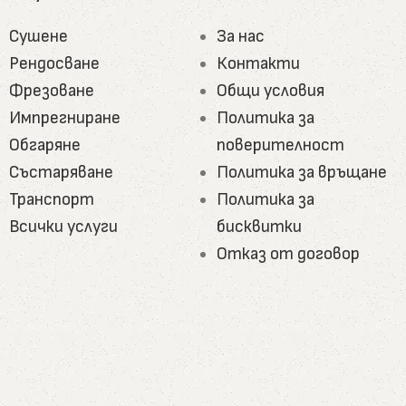
 бъде гладко рендосана или с подчертана текстура
Сушене
За нас
Рендосване
Контакти
Фрезоване
Общи условия
о. Той е твърд, стабилен и с фина структура. Подх
Импрегниране
Политика за
и и дължини с възможност за обработка с масла или 
Обгаряне
поверителност
Състаряване
Политика за връщане
Транспорт
Политика за
лготрайни. Те имат висока плътност, изразителна
Всички услуги
бисквитки
ат с метални или дървени крака за индустриален и
Отказ от договор
 устойчивост на атмосферни влияния. Тези плотов
сли за по-голяма издръжливост.