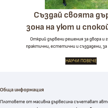
Създай своята дъ
зона на уют и спок
Открий дървени решения за двора и 
практични, естетични и създадени, за
НАУЧИ ПОВЕЧЕ
Обща информация
Плотовете от масивна дървесина съчетават авте