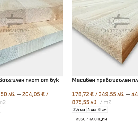
Дъски
Избери здравина, точност и
направи информиран избор
Научи повече
Виж продукти
воъгълен плот от бук
Масивен правоъгълен п
,50 лв.
–
204,05
€
/
178,72
€
/ 349,55 лв.
–
44
m2
875,55 лв.
m2
2,4 см
4 см
6 см
И
ИЗБОР НА ОПЦИИ