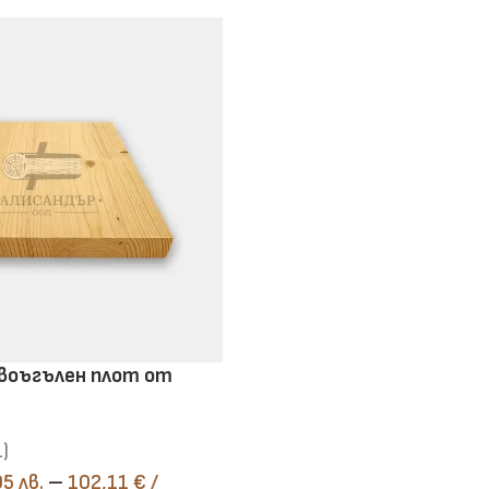
воъгълен плот от
1)
95 лв.
–
102,11
€
/