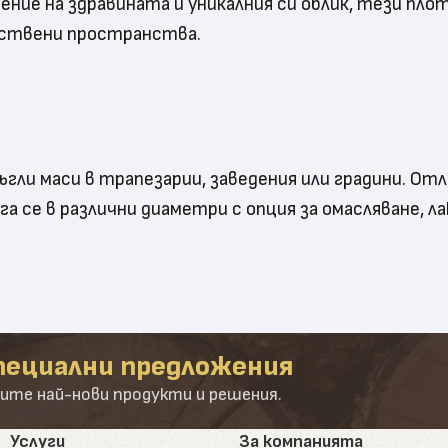
ние на здравината и уникалния си облик, тези пло
ществени пространства.
ъгли маси в трапезарии, заведения или градини. От
а се в различни диаметри с опция за омасляване, ла
н дизайнерски ефект. Всеки плот е различен благо
 маси, барове и акцентни мебели. Изработва се по 
пециални предложения
ите най-нови продукти и решения.
те от този вид имат топъл цвят и висока износоу
Услуги
За компанията