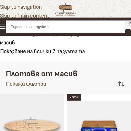
Skip to navigation
Skip to main content
Начало
»
Продукти
»
Дом и градина
»
Плотове от
масив
Показване на всички 7 резултата
Плотове от масив
Покажи филтри
-20%