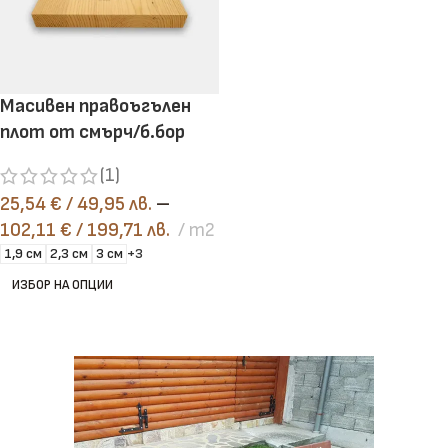
Масивен правоъгълен
плот от смърч/б.бор
(1)
25,54
€
/ 49,95 лв.
–
102,11
€
/ 199,71 лв.
m2
1,9 см
2,3 см
3 см
+3
ИЗБОР НА ОПЦИИ