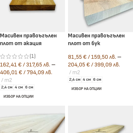
Масивен правоъгълен
Масивен правоъгълен
плот от акация
плот от бук
(1)
81,55
€
/ 159,50 лв.
–
162,41
€
/ 317,65 лв.
–
204,05
€
/ 399,09 лв.
406,01
€
/ 794,09 лв.
m2
m2
2,4 см
4 см
6 см
2,4 см
4 см
6 см
ИЗБОР НА ОПЦИИ
ИЗБОР НА ОПЦИИ