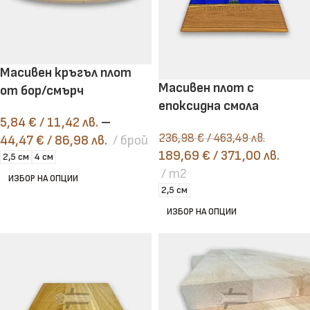
Масивен кръгъл плот
Масивен плот с
от бор/смърч
епоксидна смола
5,84
€
/ 11,42 лв.
–
236,98
€
/ 463,49 лв.
44,47
€
/ 86,98 лв.
брой
189,69
€
/ 371,00 лв.
2,5 см
4 см
m2
ИЗБОР НА ОПЦИИ
2,5 см
ИЗБОР НА ОПЦИИ