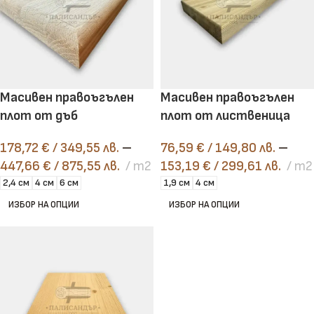
Масивен правоъгълен
Масивен правоъгълен
плот от дъб
плот от лиственица
178,72
€
/ 349,55 лв.
–
76,59
€
/ 149,80 лв.
–
447,66
€
/ 875,55 лв.
m2
153,19
€
/ 299,61 лв.
m2
2,4 см
4 см
6 см
1,9 см
4 см
ИЗБОР НА ОПЦИИ
ИЗБОР НА ОПЦИИ