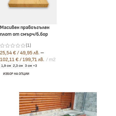
Масивен правоъгълен
плот от смърч/б.бор
(1)
25,54
€
/ 49,95 лв.
–
102,11
€
/ 199,71 лв.
m2
1,9 см
2,3 см
3 см
+3
ИЗБОР НА ОПЦИИ