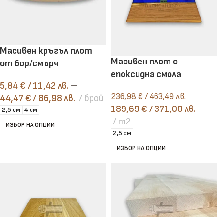
Масивен кръгъл плот
Масивен плот с
от бор/смърч
епоксидна смола
5,84
€
/ 11,42 лв.
–
236,98
€
/ 463,49 лв.
44,47
€
/ 86,98 лв.
брой
189,69
€
/ 371,00 лв.
2,5 см
4 см
m2
ИЗБОР НА ОПЦИИ
2,5 см
ИЗБОР НА ОПЦИИ