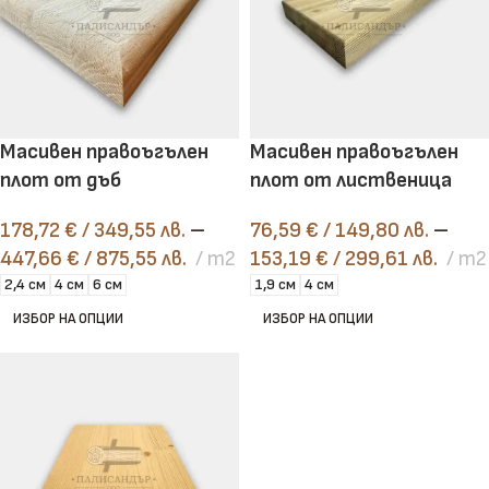
Масивен правоъгълен
Масивен правоъгълен
плот от дъб
плот от лиственица
178,72
€
/ 349,55 лв.
–
76,59
€
/ 149,80 лв.
–
447,66
€
/ 875,55 лв.
m2
153,19
€
/ 299,61 лв.
m2
2,4 см
4 см
6 см
1,9 см
4 см
ИЗБОР НА ОПЦИИ
ИЗБОР НА ОПЦИИ