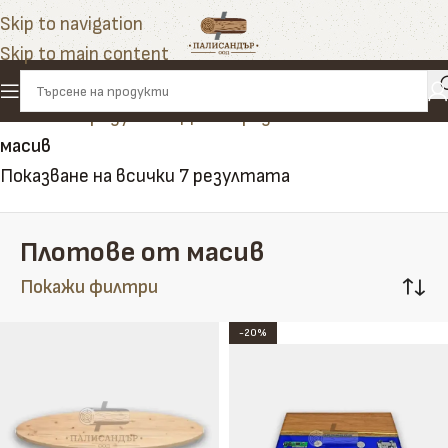
Skip to navigation
Skip to main content
Начало
»
Продукти
»
Дом и градина
»
Плотове от
масив
Показване на всички 7 резултата
Плотове от масив
Покажи филтри
-20%