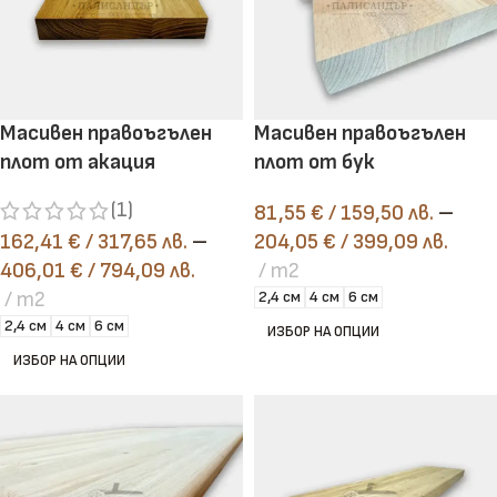
Масивен правоъгълен
Масивен правоъгълен
плот от акация
плот от бук
(1)
81,55
€
/ 159,50 лв.
–
162,41
€
/ 317,65 лв.
–
204,05
€
/ 399,09 лв.
406,01
€
/ 794,09 лв.
m2
m2
2,4 см
4 см
6 см
2,4 см
4 см
6 см
ИЗБОР НА ОПЦИИ
ИЗБОР НА ОПЦИИ