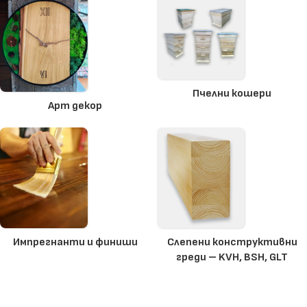
Пчелни кошери
Арт декор
Импрегнанти и финиши
Слепени конструктивни
греди – KVH, BSH, GLT