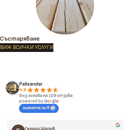
Състаряване
ВИЖ ВСИЧКИ УСЛУГИ
Palisandar
4.6
Въз основа на 109 отзива
powered by
G
o
o
g
l
e
оценете ни в
Георги Шопов