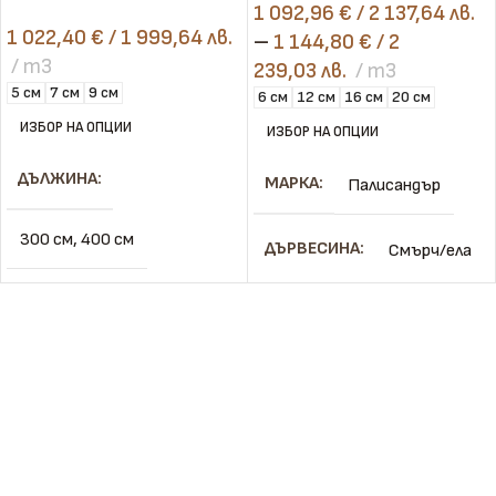
1 092,96
€
/ 2 137,64 лв.
1 022,40
€
/ 1 999,64 лв.
–
1 144,80
€
/ 2
m3
239,03 лв.
m3
5 см
7 см
9 см
6 см
12 см
16 см
20 см
ИЗБОР НА ОПЦИИ
ИЗБОР НА ОПЦИИ
ДЪЛЖИНА
МАРКА
Палисандър
300 см
,
400 см
ДЪРВЕСИНА
Смърч/ела
ДЪРВЕСИНА
смърч/бор
КАЧЕСТВО
I
ДЕБЕЛИНА
ВЛАЖНОСТ
Сухо
5 см
,
7 см
,
9 см
ДЕБЕЛИНА
КАЧЕСТВО
I