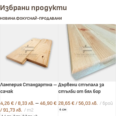
Избрани продукти
НОВИ
НА ФОКУС
НАЙ-ПРОДАВАНИ
Ламперия Стандартна –
Дървени стъпала за
сачак
стълби от бял бор
4,26
€
/ 8,33 лв.
–
46,90
€
28,65
€
/ 56,03 лв.
брой
/ 91,73 лв.
m2
4 см