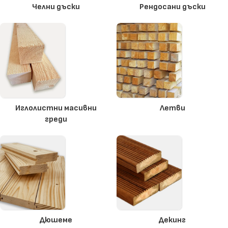
Челни дъски
Рендосани дъски
Иглолистни масивни
Летви
греди
Дюшеме
Декинг