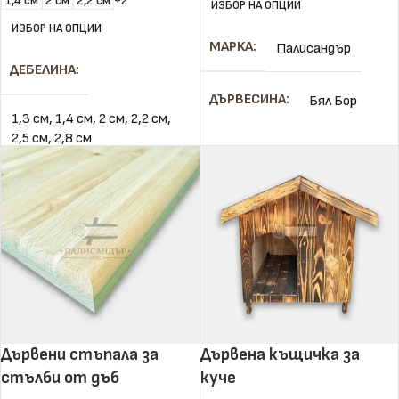
1,4 см
2 см
2,2 см
+2
ИЗБОР НА ОПЦИИ
ИЗБОР НА ОПЦИИ
МАРКА
Палисандър
ДЕБЕЛИНА
ДЪРВЕСИНА
Бял Бор
1,3 см
,
1,4 см
,
2 см
,
2,2 см
,
2,5 см
,
2,8 см
КАЧЕСТВО
I
ШИРИНА
ВЛАЖНОСТ
Сухо
11 см
,
11,6 см
,
11,7 см
,
12
см
,
13 см
,
13,7 см
,
14 см
,
ДЕБЕЛИНА
4 см
14,6 см
,
15 см
,
15,7 см
,
17
см
,
18 см
,
19 см
,
7 см
,
9 см
,
ШИРИНА
33 см
9,6 см
Дървени стъпала за
Дървена къщичка за
ДЪЛЖИНА
ДЪЛЖИНА
стълби от дъб
куче