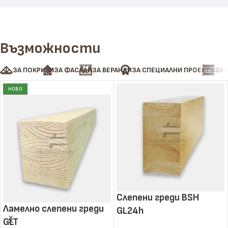
Възможности
ЗА ПОКРИВИ
ЗА ФАСАДИ
ЗА ВЕРАНДИ
ЗА СПЕЦИАЛНИ ПРОЕКТИ
ЗА 
НОВО
Слепени греди BSH
Ламелно слепени греди
GL24h
GLT