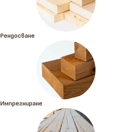
Рендосване
Импрегниране